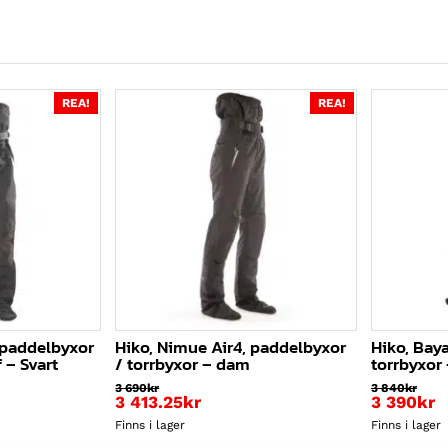
REA!
REA!
, paddelbyxor
Hiko, Nimue Air4, paddelbyxor
Hiko, Bay
 – Svart
/ torrbyxor – dam
torrbyxor 
3 690
kr
3 840
kr
Det
3 413.25
kr
3 390
kr
ursprung
Det
Finns i lager
Finns i lager
priset
nuvaran