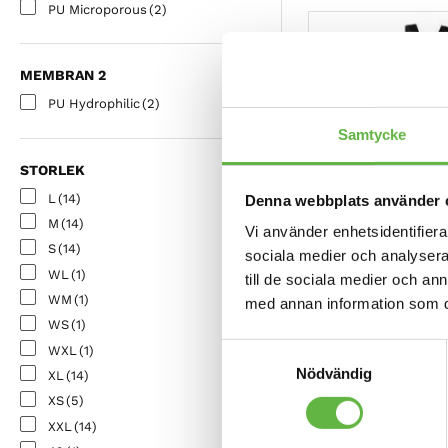
PU Microporous
(2)
MEMBRAN 2
PU Hydrophilic
(2)
Samtycke
STORLEK
L
(14)
Denna webbplats använder 
M
(14)
Vi använder enhetsidentifierar
S
(14)
sociala medier och analysera 
Hiko, Sanna Long 
WL
(1)
till de sociala medier och a
våtdräkt i 4 mm e
WM
(1)
med annan information som du 
2 200
kr
2 035
kr
WS
(1)
Finns i lager
Samtyckesval
WXL
(1)
Nödvändig
XL
(14)
XS
(5)
XXL
(14)