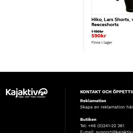
Hiko, Lars Shorts,
fleeceshorts
1 190
kr
Det
590
kr
ursprungliga
Det
Finns i lager
priset
nuvarande
var:
priset
1
är:
190kr.
590kr.
KONTAKT OCH ÖPPETTI
Reklamation
Skapa en reklamation här
Butiken
Tel:
+46 (0)241-22 361
E-mail:
support@kajaktiv.