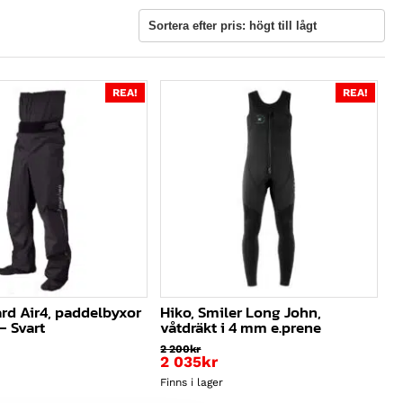
REA!
REA!
ard Air4, paddelbyxor
Hiko, Smiler Long John,
– Svart
våtdräkt i 4 mm e.prene
2 200
kr
2 035
kr
liga
Finns i lager
de