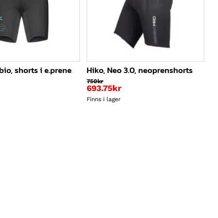
io, shorts i e.prene
Hiko, Neo 3.0, neoprenshorts
750
kr
693.75
kr
Finns i lager