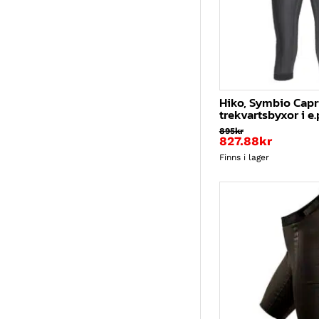
W36
(1)
W38
(1)
W40
(1)
W42
(1)
W44
(1)
W46
(1)
Hiko, Symbio Capr
trekvartsbyxor i e
895
kr
827.88
kr
Finns i lager