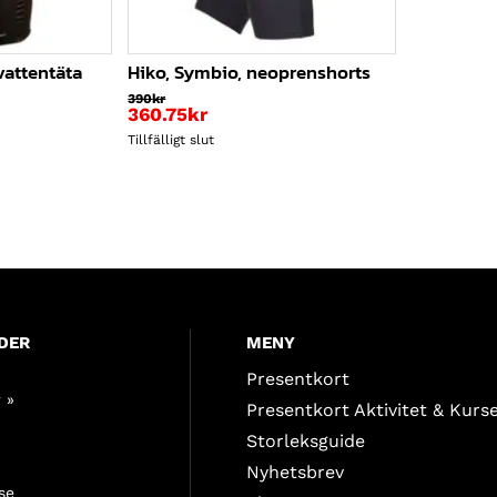
 vattentäta
Hiko, Symbio, neoprenshorts
390
kr
360.75
kr
Tillfälligt slut
DER
MENY
Presentkort
 »
Presentkort Aktivitet & Kurs
Storleksguide
Nyhetsbrev
se