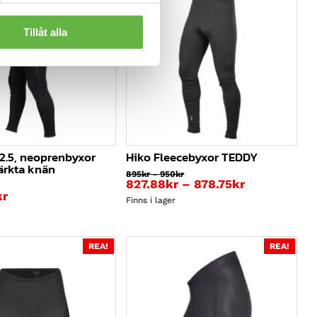
Tillåt alla
 2.5, neoprenbyxor
Hiko Fleecebyxor TEDDY
ärkta knän
Prisintervall:
895
kr
–
950
kr
Prisintervall
827.88
kr
–
895kr
878.75
kr
till
827.88kr
kr
950kr
Finns i lager
till
878.75kr
REA!
REA!