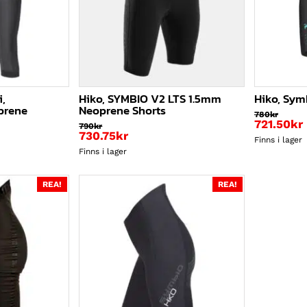
i,
Hiko, SYMBIO V2 LTS 1.5mm
Hiko, Symb
.prene
Neoprene Shorts
780
kr
721.50
kr
790
kr
730.75
kr
Finns i lager
Finns i lager
REA!
REA!