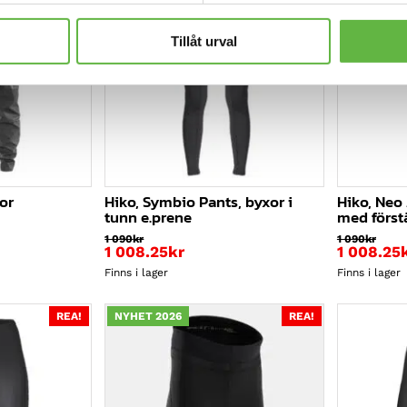
Tillåt urval
or
Hiko, Symbio Pants, byxor i
Hiko, Neo
tunn e.prene
med först
1 090
kr
1 090
kr
1 008.25
kr
1 008.25
Finns i lager
Finns i lager
REA!
NYHET 2026
REA!