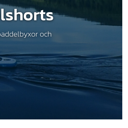
lshorts
 paddelbyxor och