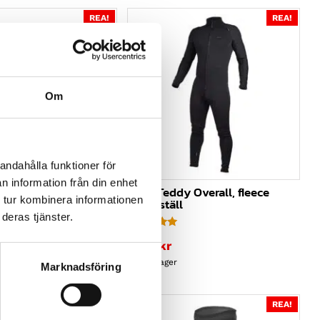
REA!
REA!
Om
andahålla funktioner för
n information från din enhet
bit V.2 Kajak-byxor
Hiko, Teddy Overall, fleece
 tur kombinera informationen
underställ
deras tjänster.
liga
1 560
kr
Betygsatt
de
1 443
kr
5.00
av 5
Finns i lager
Marknadsföring
REA!
REA!