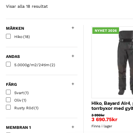
Sorterade
Visar alla 18 resultat
efter
pris:
högt
MÄRKEN
NYHET 2026
till
Hiko
(18)
lågt
ANDAS
5.0000g/m2/24tim
(2)
FÄRG
Svart
(1)
Oliv
(1)
Hiko, Bayard Air4
torrbyxor med gylf
Rusty Röd
(1)
3 990
kr
3 690.75
kr
Finns i lager
MEMBRAN 1