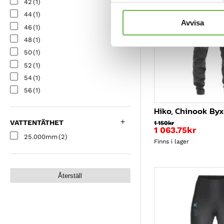
42
(1)
44
(1)
Avvisa
46
(1)
48
(1)
50
(1)
52
(1)
54
(1)
56
(1)
58
(1)
Hiko, Chinook Byx
60
(1)
VATTENTÄTHET
1 150
kr
EU29 <70cm XS
(1)
1 063.75
kr
25.000mm
(2)
EU30 77-80cm S
(1)
Finns i lager
EU31 80-83cm S/M
(1)
EU32 83-86cm M
(1)
Återställ
EU33 86-89cm M/L
(1)
EU34 89-91cm L
(1)
EU36 91-96cm XL
(1)
W34
(1)