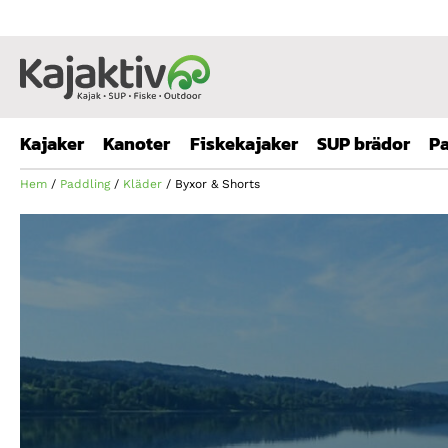
Kajaker
Kanoter
Fiskekajaker
SUP brädor
Pa
Hem
/
Paddling
/
Kläder
/ Byxor & Shorts