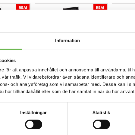
var:
priset
3
är:
REA!
REA!
840kr.
3
390kr.
Information
cookies
e för att anpassa innehållet och annonserna till användarna, tillh
vår trafik. Vi vidarebefordrar även sådana identifierare och anna
John,
Hiko, Ronwe ION, paddelbyxor
Hiko, Gam
nnons- och analysföretag som vi samarbetar med. Dessa kan i sin
.prene – Dam
1 770
kr
1 890
kr
har tillhandahållit eller som de har samlat in när du har använt 
Det
1 637.25
kr
1 690
kr
ursprung
Det
Finns i lager
Finns i lager
priset
nuvaran
var:
priset
1
är:
Inställningar
Statistik
890kr.
1
690kr.
REA!
REA!