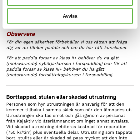
tätningar utöver normalt slitage.
Pris: 450 kr första dagen, därefter 400 kr per dag.
Avvisa
Observera
För din egen säkerhet förbehåller vi oss rätten att fråga
dig var du tänker paddla och om du har rätt kunskaper.
För att paddla forsar av klass II+ behöver du ha gått
(motsvarande) nybörjarkursen i forspaddling och för att
paddla forsar av klass III+ behöver du ha gått
(motsvarande) fortsättningskursen i forspaddling.
Borttappad, stulen eller skadad utrustning
Personen som hyr utrustningen är ansvarig för att den
kommer tillbaka i samma skick som när den lämnades ut.
Utrustningen ska tas emot och gås igenom av personal
från Kajaktiv vid återlämnandet om inget annat avtalats.
Vid skadad utrustning debiteras kostnad för reparation
(750 kr/tim) plus eventuella delar. Utrustning som tappats
bort, stulits eller är skadad så pass mycket att den inte