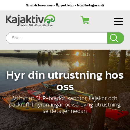
Snabb leverans • Öppet köp • Nöjdhetsgaranti
Sök:
Hyr din utrustning hos
oss
Vi hyr ut SUP-brädor, kanoter, kajaker och
packraft. I hyran ingår också övrig utrustning,
se detaljer nedan.