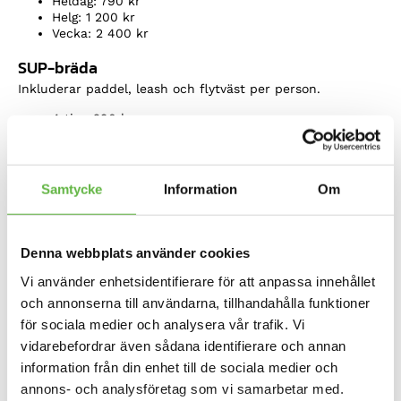
Heldag: 790 kr
Helg: 1 200 kr
Vecka: 2 400 kr
SUP-bräda
Inkluderar paddel, leash och flytväst per person.
4 tim: 290 kr
Heldag: 390 kr
Helg: 850 kr
Vecka: 1 800 kr
Samtycke
Information
Om
Kanadensare
Inkluderar paddlar och flytvästar för två personer.
Halvdag/4 tim: 490 kr
Denna webbplats använder cookies
Heldag: 590 kr
Vi använder enhetsidentifierare för att anpassa innehållet
Helg: 900 kr
Vecka: 1 900 kr
och annonserna till användarna, tillhandahålla funktioner
för sociala medier och analysera vår trafik. Vi
Packraft
vidarebefordrar även sådana identifierare och annan
Inkluderar paddel och flytväst per person. Även kapell och
information från din enhet till de sociala medier och
4-delad paddel för den som behöver det.
OBS!
För att hyra en packraft av oss behöver ni ha gått
annons- och analysföretag som vi samarbetar med.