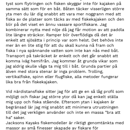
tyst som flytringen och fisken skyggar inte för kajaken på
samma sätt som för en båt. Båten täcker visserligen större
yta men du lär dig snabbt att vara mer noggrann med att
fiska av de platser som täcks av med fiskekajaken och den
blir på det viset en ännu vassare sportfiskare. Jag
kombinerar nytta med nöje då jag får motion av att paddla
lite längre sträckor. Ramper blir överflödiga då det är
enkelt att sjösätta i princip var som helst. Det behövs inte
mer än en lite stig för att du skall kunna nå fram och
fiska i nya spännande vatten som inte kan nås med båt.
Transport på takräcket är enkelt och det går snabbt att
komma iväg hemifrån. Jag kommer åt grunda vikar som
jag aldrig skulle våga ta mig till i båt. Grunda partier på
älven med stora stenar är inga problem. Trolling,
vertikalfiske, spinn eller flugfiske, alla metoder fungerar
lika bra från fiskekajaken.
Vid närdistansfiske sitter jag för att ge en så låg profil som
möjligt och fiskar jag större ytor då kan jag enkelt ställa
mig upp och fiska stående. Eftersom ytan i kajaken är
begränsad lär jag mig snabbt att minimera utrustningen
till det jag verkligen använder och inte en massa ”bra att
ha” saker.
Jacksons Kayaks fiskemodeller är riktigt genomtänkta med
massor av små finesser skapade av fiskare för