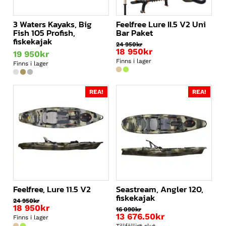
3 Waters Kayaks, Big
Feelfree Lure II.5 V2 Uni
Fish 105 Profish,
Bar Paket
fiskekajak
24 950
kr
Det
18 950
kr
19 950
kr
ursprungliga
Det
Finns i lager
Finns i lager
priset
nuvarande
var:
priset
24
är:
REA!
REA!
950kr.
18
950kr.
Feelfree, Lure 11.5 V2
Seastream, Angler 120,
fiskekajak
24 950
kr
Det
18 950
kr
16 090
kr
ursprungliga
Det
13 676.50
kr
Finns i lager
priset
nuvarande