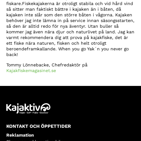
fiskare.Fiskekajakerna är otroligt stabila och vid hård vind
så sitter man faktiskt bättre i kajaken än i båten, då
kajaken inte slår som den större båten i vågorna. Kajaken
behöver jag inte lämna in på service innan säsongsstarten,
så den är alltid redo för nya äventyr. Utan buller så
kommer jag även nära djur och naturlivet på land. Jag kan
varmt rekommendera dig att prova på kajakfiske, det är
ett fiske nära naturen, fisken och helt otroligt
beroendeframkallande. When you go Yak´n you never go
back!
Tommy Lönnebacke, Chefredaktör på
Kajakfiskemagasinet.se
KONTAKT OCH ÖPPETTIDER
Reklamation