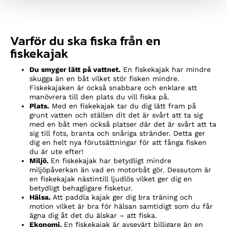
11
är:
11
är:
690kr.
9
690kr.
8
950kr.
450kr.
Varför du ska fiska från en
fiskekajak
Du smyger lätt på vattnet.
En fiskekajak har mindre
skugga än en båt vilket stör fisken mindre.
Fiskekajaken är också snabbare och enklare att
manövrera till den plats du vill fiska på.
Plats.
Med en fiskekajak tar du dig lätt fram på
grunt vatten och ställen dit det är svårt att ta sig
med en båt men också platser där det är svårt att ta
sig till fots, branta och snåriga stränder. Detta ger
dig en helt nya förutsättningar för att fånga fisken
du är ute efter!
Miljö.
En fiskekajak har betydligt mindre
miljöpåverkan än vad en motorbåt gör. Dessutom är
en fiskekajak nästintill ljudlös vilket ger dig en
betydligt behagligare fisketur.
Hälsa.
Att paddla kajak ger dig bra träning och
motion vilket är bra för hälsan samtidigt som du får
ägna dig åt det du älskar – att fiska.
Ekonomi.
En fiskekajak är avsevärt billigare än en