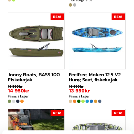
Tillfälligt slut
var:
priset
24
är:
950kr.
18
REA!
REA!
950kr.
Jonny Boats, BASS 100
Feelfree, Moken 12.5 V2
Fiskekajak
Hung Seat, fiskekajak
16 390
kr
16 690
kr
Det
Det
14 950
kr
13 950
kr
ursprungliga
Det
ursprungliga
Det
Finns i lager
Finns i lager
priset
nuvarande
priset
nuvarande
var:
priset
var:
priset
16
är:
16
är:
REA!
REA!
390kr.
14
690kr.
13
950kr.
950kr.