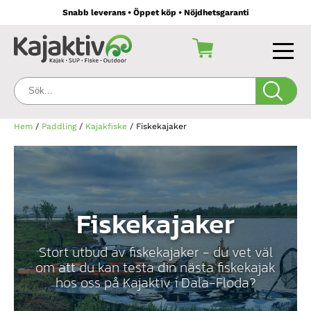
Snabb leverans • Öppet köp • Nöjdhetsgaranti
Sök:
Hem
/
Paddling
/
Kajakfiske
/ Fiskekajaker
Fiskekajaker
Stort utbud av fiskekajaker - du vet väl
om att du kan testa din nästa fiskekajak
hos oss på Kajaktiv i Dala-Floda?