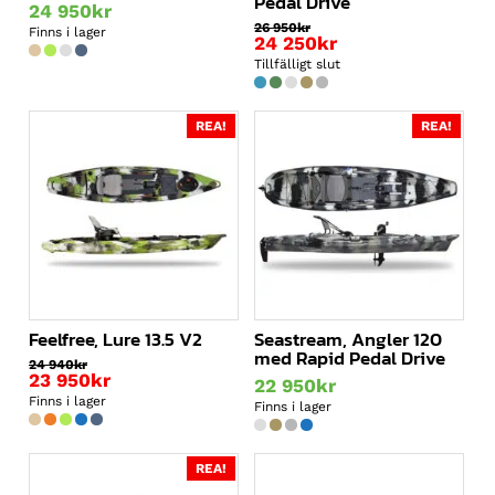
Pedal Drive
24 950
kr
26 950
kr
Finns i lager
Det
24 250
kr
ursprungliga
Det
Tillfälligt slut
priset
nuvarande
var:
priset
26
är:
REA!
REA!
950kr.
24
250kr.
Feelfree, Lure 13.5 V2
Seastream, Angler 120
med Rapid Pedal Drive
24 940
kr
Det
23 950
kr
22 950
kr
ursprungliga
Det
Finns i lager
Finns i lager
priset
nuvarande
var:
priset
24
är:
REA!
940kr.
23
950kr.