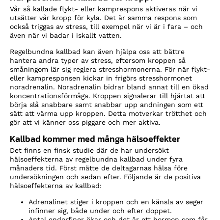
Vår så kallade flykt- eller kamprespons aktiveras när vi
utsätter vår kropp för kyla. Det är samma respons som
också triggas av stress, till exempel när vi är i fara – och
även när vi badar i iskallt vatten.
Regelbundna kallbad kan även hjälpa oss att bättre
hantera andra typer av stress, eftersom kroppen så
småningom lär sig reglera stresshormonerna. För när flykt-
eller kampresponsen kickar in frigörs stresshormonet
noradrenalin. Noradrenalin bidrar bland annat till en ökad
koncentrationsförmåga. Kroppen signalerar till hjärtat att
börja slå snabbare samt snabbar upp andningen som ett
sätt att värma upp kroppen. Detta motverkar trötthet och
gör att vi känner oss piggare och mer aktiva.
Kallbad kommer med många hälsoeffekter
Det finns en finsk studie där de har undersökt
hälsoeffekterna av regelbundna kallbad under fyra
månaders tid. Först mätte de deltagarnas hälsa före
undersökningen och sedan efter. Följande är de positiva
hälsoeffekterna av kallbad:
Adrenalinet stiger i kroppen och en känsla av seger
infinner sig, både under och efter doppet.
Antal endorfiner ökar och det är ett hormon som får