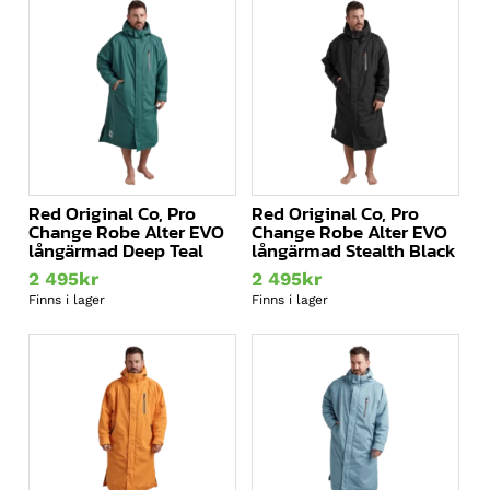
295kr.
2
5
är:
750kr.
295kr.
2
750kr.
Red Original Co, Pro
Red Original Co, Pro
Change Robe Alter EVO
Change Robe Alter EVO
långärmad Deep Teal
långärmad Stealth Black
2 495
kr
2 495
kr
Finns i lager
Finns i lager