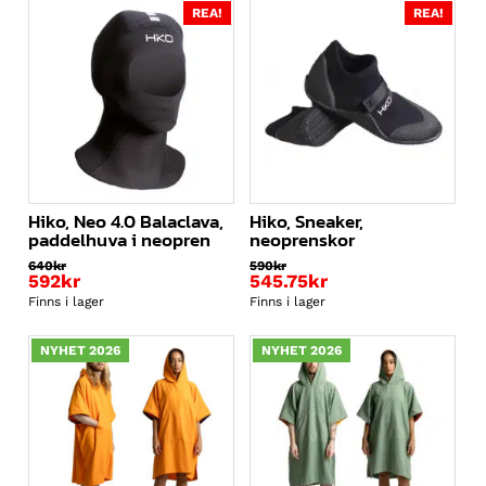
REA!
REA!
Hiko, Neo 4.0 Balaclava,
Hiko, Sneaker,
paddelhuva i neopren
neoprenskor
640
kr
590
kr
592
kr
545.75
kr
Finns i lager
Finns i lager
NYHET 2026
NYHET 2026