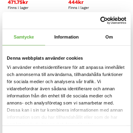
471.75
kr
444
kr
Finns i lager
Finns i lager
REA!
REA!
Samtycke
Information
Om
Denna webbplats använder cookies
Vi använder enhetsidentifierare för att anpassa innehållet
och annonserna till användarna, tillhandahålla funktioner
Hiko, Contact, 1,5mm
Hiko SLIM.5 Balaclava
för sociala medier och analysera vår trafik. Vi
neoprenskor
470
kr
vidarebefordrar även sådana identifierare och annan
434.75
kr
Finns i lager
information från din enhet till de sociala medier och
480
kr
Betygsatt
444
kr
5.00
annons- och analysföretag som vi samarbetar med.
av 5
Finns i lager
Dessa kan i sin tur kombinera informationen med annan
information som du har tillhandahållit eller som de har
REA!
REA!
samlat in när du har använt deras tjänster.