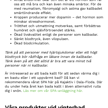
oss att må bra och kan även minska smärtor. För de
med reumatism, fibromyalgi och astma gav kallbadet
smärtlindrande effekt.
Kroppen producerar mer dopamin – det hormon som
minskar stresshormonet.
Trötthet och utmattning motverkas, samt förbättras
humöret och självförtroendet stärks.
Ökad livskvalitet enligt de personer som kallbadar.
Sänkt blodtryck, även vilopulsen.
Ökad blodcirkulation.
Tänk på att personer med hjärtsjukdomar eller ett högt
blodtryck bör rådfråga en läkare innan de kallbadar.
Tänk även på att det alltid är bra att vara minst två
personer när ni kallbadar.
Är intresserad av att bada kallt för att sedan värma dig i
en bastu eller i ett uppvärmt bad? Då kan vi
rekommendera vårat SPA här på Kajaktiv i Dala-Floda. Där
du under hela året kan bada kallt i älven alternativt rulla
dig i snön.
Läs mer om vår SPA-anläggning här.
Våra produkter vid vinterbad