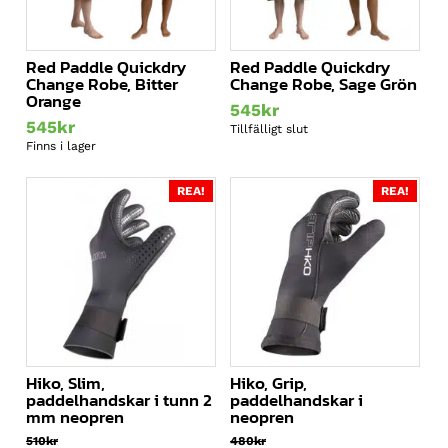
Red Paddle Quickdry
Red Paddle Quickdry
Change Robe, Bitter
Change Robe, Sage Grön
Orange
545
kr
545
kr
Tillfälligt slut
Finns i lager
REA!
REA!
Hiko, Slim,
Hiko, Grip,
paddelhandskar i tunn 2
paddelhandskar i
mm neopren
neopren
510
kr
480
kr