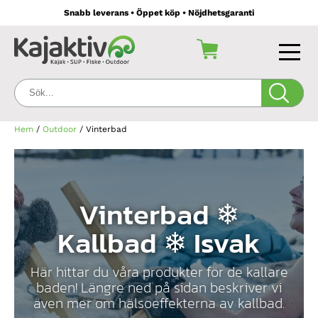
Snabb leverans • Öppet köp • Nöjdhetsgaranti
Sök:
Hem
/
Outdoor
/ Vinterbad
Vinterbad ❄︎
Kallbad ❄︎ Isvak
Här hittar du våra produkter för de kallare
baden! Längre ned på sidan beskriver vi
även mer om hälsoeffekterna av kallbad.