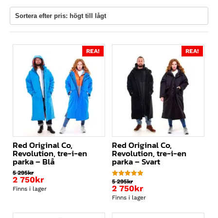
REA!
REA!
Red Original Co,
Red Original Co,
Revolution, tre-i-en
Revolution, tre-i-en
parka – Blå
parka – Svart
5 295
kr
Det
2 750
kr
5 295
kr
Betygsatt
ursprungliga
Det
Det
2 750
kr
5.00
Finns i lager
av 5
priset
nuvarande
ursprungliga
Det
Finns i lager
var:
priset
priset
nuvarande
5
är:
var:
priset