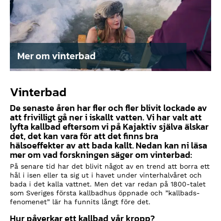
Mer om vinterbad
Vinterbad
De senaste åren har fler och fler blivit lockade av
att frivilligt gå ner i iskallt vatten. Vi har valt att
lyfta kallbad eftersom vi på Kajaktiv själva älskar
det, det kan vara för att det finns bra
hälsoeffekter av att bada kallt. Nedan kan ni läsa
mer om vad forskningen säger om vinterbad:
På senare tid har det blivit något av en trend att borra ett
hål i isen eller ta sig ut i havet under vinterhalvåret och
bada i det kalla vattnet. Men det var redan på 1800-talet
som Sveriges första kallbadhus öppnade och ”kallbads-
fenomenet” lär ha funnits långt före det.
Hur påverkar ett kallbad vår kropp?