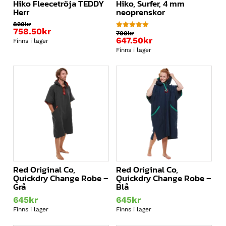
Hiko Fleecetröja TEDDY 
Hiko, Surfer, 4 mm
Herr
neoprenskor
820
kr
758.50
kr
700
kr
Betygsatt
647.50
kr
5.00
Finns i lager
av 5
Finns i lager
Red Original Co,
Red Original Co,
Quickdry Change Robe –
Quickdry Change Robe –
Grå
Blå
645
kr
645
kr
Finns i lager
Finns i lager