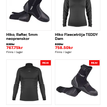
Hiko, Rafter, 5mm
Hiko Fleecetröja TEDDY
neoprenskor
Dam
830
kr
820
kr
767.75
kr
758.50
kr
Finns i lager
Finns i lager
REA!
REA!