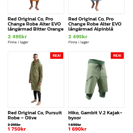
Red Original Co, Pro
Red Original Co, Pro
Change Robe Alter EVO
Change Robe Alter EVO
långärmad Bitter Orange
långärmad Alpinblå
2 495
kr
2 495
kr
Finns i lager
Finns i lager
REA!
REA!
Red Original Co, Pursuit
Hiko, Gambit V.2 Kajak-
Robe – Olive
byxor
2 295
kr
1 890
kr
Det
Det
1 750
kr
1 690
kr