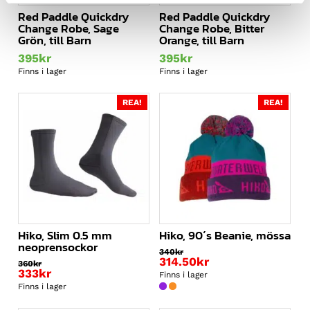
Red Paddle Quickdry
Red Paddle Quickdry
Change Robe, Sage
Change Robe, Bitter
Grön, till Barn
Orange, till Barn
395
kr
395
kr
Finns i lager
Finns i lager
REA!
REA!
Hiko, Slim 0.5 mm
Hiko, 90´s Beanie, mössa
neoprensockor
340
kr
314.50
kr
360
kr
333
kr
Finns i lager
Finns i lager