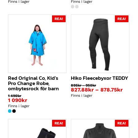
ursprungliga
Det
ursprungliga
Det
Finns i lager
Finns i lager
priset
nuvarande
priset
nuvarande
var:
priset
var:
priset
2
är:
1
är:
REA!
REA!
295kr.
1
890kr.
1
750kr.
690kr.
Red Original Co, Kid’s
Hiko Fleecebyxor TEDDY
Pro Change Robe,
Prisintervall:
895
kr
–
950
kr
ombytesrock för barn
Prisin
827.88
kr
–
895kr
878.75
kr
till
827.8
Finns i lager
1 490
kr
950kr
Det
till
1 090
kr
ursprungliga
Det
878.7
Finns i lager
priset
nuvarande
var:
priset
1
är:
REA!
REA!
490kr.
1
090kr.