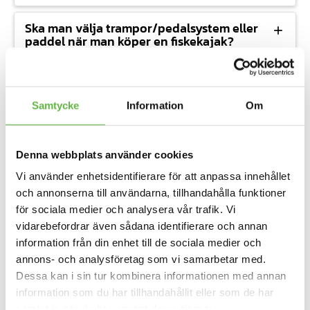
Ska man välja trampor/pedalsystem eller
paddel när man köper en fiskekajak?
Kan man fiska i olika typer av vatten med
en fiskekajak?
Samtycke
Information
Om
Spelar min vikt och längd någon roll vid
köp av fiskekajak?
Denna webbplats använder cookies
Vi använder enhetsidentifierare för att anpassa innehållet
Vilken komfortnivå behöver jag på min
och annonserna till användarna, tillhandahålla funktioner
fiskekajak under längre fisketurer?
för sociala medier och analysera vår trafik. Vi
vidarebefordrar även sådana identifierare och annan
Behöver jag extra utrymme för
information från din enhet till de sociala medier och
utrustning och tillbehör på min
fiskekajak?
annons- och analysföretag som vi samarbetar med.
Dessa kan i sin tur kombinera informationen med annan
information som du har tillhandahållit eller som de har
Vilka funktioner och tillbehör är viktiga
samlat in när du har använt deras tjänster.