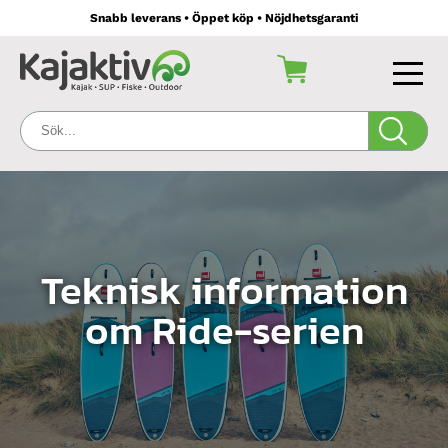
Snabb leverans • Öppet köp • Nöjdhetsgaranti
Sök:
Teknisk information
om Ride-serien