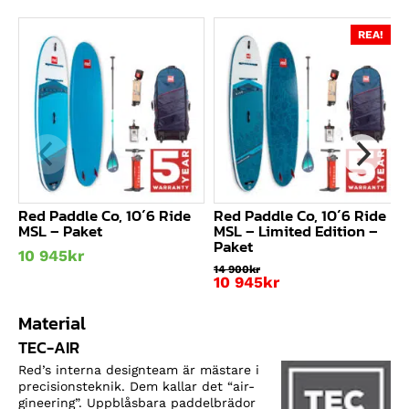
REA!
Red Paddle Co, 10´6 Ride
Red Paddle Co, 10´6 Ride
MSL – Paket
MSL – Limited Edition –
Paket
10 945
kr
14 900
kr
Det
10 945
kr
ursprungliga
Det
priset
nuvarande
Material
var:
priset
14
är:
TEC-AIR
900kr.
10
Red’s interna designteam är mästare i
945kr.
precisionsteknik. Dem kallar det “air-
gineering”. Uppblåsbara paddelbrädor