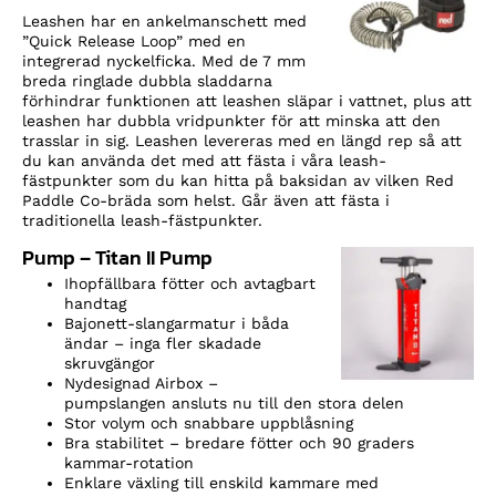
Leashen har en ankelmanschett med
”Quick Release Loop” med en
integrerad nyckelficka. Med de 7 mm
breda ringlade dubbla sladdarna
förhindrar funktionen att leashen släpar i vattnet, plus att
leashen har dubbla vridpunkter för att minska att den
trasslar in sig. Leashen levereras med en längd rep så att
du kan använda det med att fästa i våra leash-
fästpunkter som du kan hitta på baksidan av vilken Red
Paddle Co-bräda som helst. Går även att fästa i
traditionella leash-fästpunkter.
Pump – Titan II Pump
Ihopfällbara fötter och avtagbart
handtag
Bajonett-slangarmatur i båda
ändar – inga fler skadade
skruvgängor
Nydesignad Airbox –
pumpslangen ansluts nu till den stora delen
Stor volym och snabbare uppblåsning
Bra stabilitet – bredare fötter och 90 graders
kammar-rotation
Enklare växling till enskild kammare med