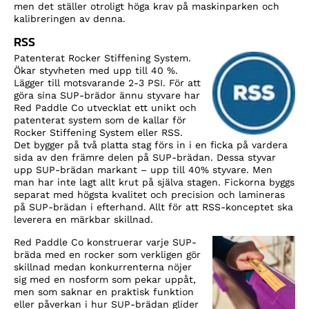
men det ställer otroligt höga krav på maskinparken och
kalibreringen av denna.
RSS
Patenterat Rocker Stiffening System.
Ökar styvheten med upp till 40 %.
Lägger till motsvarande 2-3 PSI. För att
göra sina SUP-brädor ännu styvare har
Red Paddle Co utvecklat ett unikt och
patenterat system som de kallar för
Rocker Stiffening System eller RSS.
Det bygger på två platta stag förs in i en ficka på vardera
sida av den främre delen på SUP-brädan. Dessa styvar
upp SUP-brädan markant – upp till 40% styvare. Men
man har inte lagt allt krut på själva stagen. Fickorna byggs
separat med högsta kvalitet och precision och lamineras
på SUP-brädan i efterhand. Allt för att RSS-konceptet ska
leverera en märkbar skillnad.
Red Paddle Co konstruerar varje SUP-
bräda med en rocker som verkligen gör
skillnad medan konkurrenterna nöjer
sig med en nosform som pekar uppåt,
men som saknar en praktisk funktion
eller påverkan i hur SUP-brädan glider