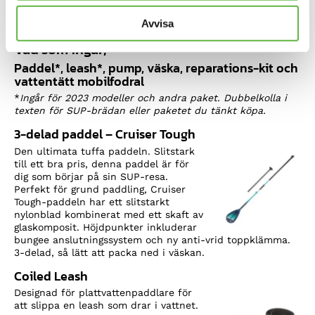
Avvisa
Vad som ingår;
Paddel*, leash*, pump, väska, reparations-kit och
vattentätt mobilfodral
*
Ingår för 2023 modeller och andra paket. Dubbelkolla i
texten för SUP-brädan eller paketet du tänkt köpa.
3-delad paddel – Cruiser Tough
Den ultimata tuffa paddeln. Slitstark
till ett bra pris, denna paddel är för
dig som börjar på sin SUP-resa.
Perfekt för grund paddling, Cruiser
Tough-paddeln har ett slitstarkt
nylonblad kombinerat med ett skaft av
glaskomposit. Höjdpunkter inkluderar
bungee anslutningssystem och ny anti-vrid toppklämma.
3-delad, så lätt att packa ned i väskan.
Coiled Leash
Designad för plattvattenpaddlare för
att slippa en leash som drar i vattnet.