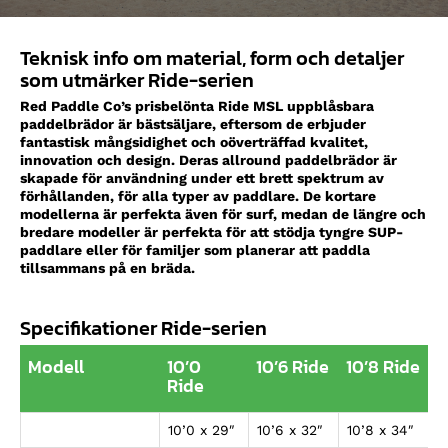
Teknisk info om material, form och detaljer
som utmärker Ride-serien
Red Paddle Co’s prisbelönta Ride MSL uppblåsbara
paddelbrädor är bästsäljare, eftersom de erbjuder
fantastisk mångsidighet och oöverträffad kvalitet,
innovation och design. Deras allround paddelbrädor är
skapade för användning under ett brett spektrum av
förhållanden, för alla typer av paddlare. De kortare
modellerna är perfekta även för surf, medan de längre och
bredare modeller är perfekta för att stödja tyngre SUP-
paddlare eller för familjer som planerar att paddla
tillsammans på en bräda.
Specifikationer Ride-serien
Modell
10’0
10’6 Ride
10’8 Ride
Ride
10’0 x 29″
10’6 x 32″
10’8 x 34″