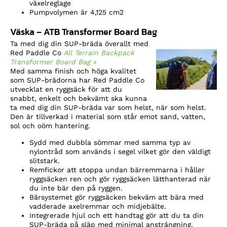
växelreglage
Pumpvolymen är 4,125 cm2
Väska – ATB Transformer Board Bag
Ta med dig din SUP-bräda överallt med
Red Paddle Co
All Terrain Backpack
Transformer Board Bag »
Med samma finish och höga kvalitet
som SUP-brädorna har Red Paddle Co
utvecklat en ryggsäck för att du
snabbt, enkelt och bekvämt ska kunna
ta med dig din SUP-bräda var som helst, när som helst.
Den är tillverkad i material som står emot sand, vatten,
sol och oöm hantering.
Sydd med dubbla sömmar med samma typ av
nylontråd som används i segel vilket gör den väldigt
slitstark.
Remfickor att stoppa undan bärremmarna i håller
ryggsäcken ren och gör ryggsäcken lätthanterad när
du inte bär den på ryggen.
Bärsystemet gör ryggsäcken bekväm att bära med
vadderade axelremmar och midjebälte.
Integrerade hjul och ett handtag gör att du ta din
SUP-bräda på släp med minimal ansträngning.