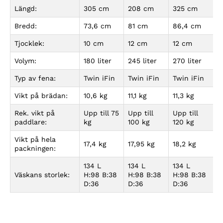
Längd:
305 cm
208 cm
325 cm
Bredd:
73,6 cm
81 cm
86,4 cm
Tjocklek:
10 cm
12 cm
12 cm
Volym:
180 liter
245 liter
270 liter
Typ av fena:
Twin iFin
Twin iFin
Twin iFin
Vikt på brädan:
10,6 kg
11,1 kg
11,3 kg
Rek. vikt på
Upp till 75
Upp till
Upp till
paddlare:
kg
100 kg
120 kg
Vikt på hela
17,4 kg
17,95 kg
18,2 kg
packningen:
134 L
134 L
134 L
Väskans storlek:
H:98 B:38
H:98 B:38
H:98 B:38
D:36
D:36
D:36