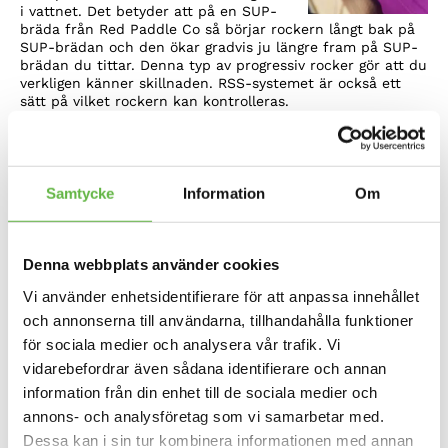
i vattnet. Det betyder att på en SUP-
bräda från Red Paddle Co så börjar rockern långt bak på
SUP-brädan och den ökar gradvis ju längre fram på SUP-
brädan du tittar. Denna typ av progressiv rocker gör att du
verkligen känner skillnaden. RSS-systemet är också ett
sätt på vilket rockern kan kontrolleras.
Brädor från Red Paddle Co med RSS är upp till 50%
styvare än andra uppblåsbara SUP-brädor i motsvarande
storlek och tjocklek. RSS-systemet gör det också möjligt
för paddlare över 100 kg att använda kortare SUP-brädor
Samtycke
Information
Om
och på Race-familjen är det tydligt hur mycket skillnad
RSS faktiskt gör. Kortfattat kan man säga att ju tyngre
paddlare, desto tydligare blir skillnaden.
Denna webbplats använder cookies
RSS från Red Paddle Co är revolutionerande när det gäller
prestanda för uppblåsbara SUP-brädor, och det är
Vi använder enhetsidentifierare för att anpassa innehållet
sprunget ur företagets övertygelse att en uppblåsbar SUP
och annonserna till användarna, tillhandahålla funktioner
inte ska innebära att du som paddlare ska behöva
för sociala medier och analysera vår trafik. Vi
kompromissa med prestanda, design eller kvalitet.
vidarebefordrar även sådana identifierare och annan
information från din enhet till de sociala medier och
Detaljer
annons- och analysföretag som vi samarbetar med.
Dessa kan i sin tur kombinera informationen med annan
Fenor