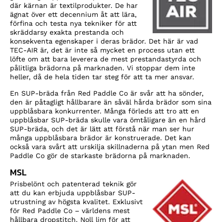
där kärnan är textilprodukter. De har
ägnat över ett decennium åt att lära,
förfina och testa nya tekniker för att
skräddarsy exakta prestanda och
konsekventa egenskaper i deras brädor. Det här är vad
TEC-AIR är, det är inte så mycket en process utan ett
löfte om att bara leverera de mest prestandastyrda och
pålitliga brädorna på marknaden. Vi stoppar dem inte
heller, då de hela tiden tar steg för att ta mer ansvar.
En SUP-bräda från Red Paddle Co är svår att ha sönder,
den är påtagligt hållbarare än såväl hårda brädor som sina
uppblåsbara konkurrenter. Många förleds att tro att en
uppblåsbar SUP-bräda skulle vara ömtåligare än en hård
SUP-bräda, och det är lätt att förstå när man ser hur
många uppblåsbara brädor är konstruerade. Det kan
också vara svårt att urskilja skillnaderna på ytan men Red
Paddle Co gör de starkaste brädorna på marknaden.
MSL
Prisbelönt och patenterad teknik gör
att du kan erbjuda uppblåsbar SUP-
utrustning av högsta kvalitet. Exklusivt
för Red Paddle Co – världens mest
hållbara dropstitch. Noll lim för att