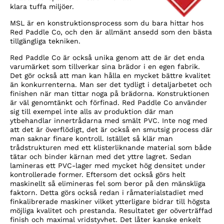
klara tuffa miljöer.
MSL är en konstruktionsprocess som du bara hittar hos
Red Paddle Co, och den är allmänt ansedd som den bästa
tillgängliga tekniken.
Red Paddle Co är också unika genom att de är det enda
varumärket som tillverkar sina brädor i en egen fabrik.
Det gör också att man kan hålla en mycket bättre kvalitet
än konkurrenterna. Man ser det tydligt i detaljarbetet och
finishen när man tittar noga på brädorna. Konstruktionen
är väl genomtänkt och förfinad. Red Paddle Co använder
sig till exempel inte alls av produktion där man
ytbehandlar innertrådarna med smält PVC. Inte nog med
att det är överflödigt, det är också en smutsig process där
man saknar finare kontroll. Istället så klär man
trådstrukturen med ett klisterliknande material som både
tätar och binder kärnan med det yttre lagret. Sedan
lamineras ett PVC-lager med mycket hög densitet under
kontrollerade former. Eftersom det också görs helt
maskinellt så elimineras fel som beror på den mänskliga
faktorn. Detta görs också redan i råmaterialstadiet med
finkalibrerade maskiner vilket ytterligare bidrar till högsta
möjliga kvalitet och prestanda. Resultatet ger oöverträffad
finish och maximal vridstyvhet. Det låter kanske enkelt