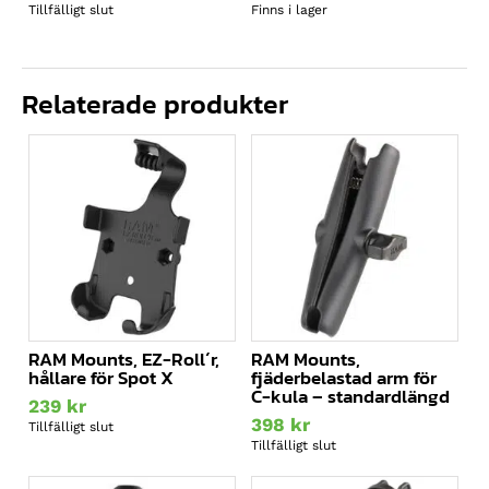
ursprungliga
Det
Tillfälligt slut
Finns i lager
priset
nuvarande
var:
priset
795kr.
är:
715.50kr.
Relaterade produkter
RAM Mounts, EZ-Roll´r,
RAM Mounts,
hållare för Spot X
fjäderbelastad arm för
C-kula – standardlängd
239
kr
398
kr
Tillfälligt slut
Tillfälligt slut