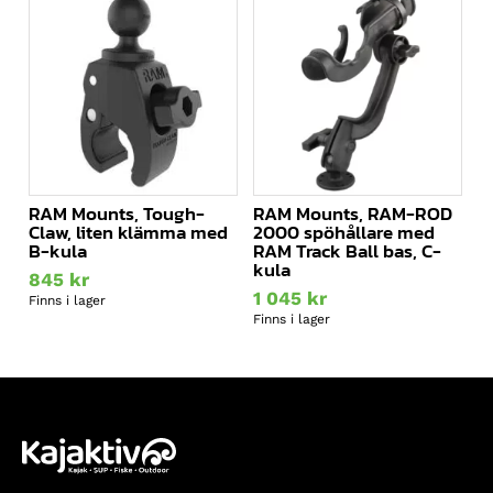
RAM Mounts, Tough-
RAM Mounts, RAM-ROD
Claw, liten klämma med
2000 spöhållare med
B-kula
RAM Track Ball bas, C-
kula
845
kr
1 045
kr
Finns i lager
Finns i lager