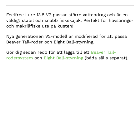
Det
priset
nuvarande
var:
Feelfree Lure 13.5 V2 passar större vattendrag och är en
priset
24
väldigt stabil och snabb fiskekajak. Perfekt för havsörings-
och makrillfiske ute på kusten!
är:
940kr.
Nya generationen V2-modell är modifierad för att passa
23
Beaver Tail-roder och Eight Ball-styrning.
950kr.
Gör dig sedan redo för att lägga till ett
Beaver Tail-
rodersystem
och
Eight Ball-styrning
(båda säljs separat).