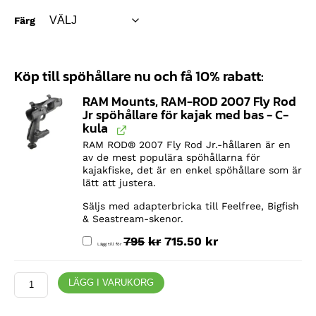
Färg
Köp till spöhållare nu och få 10% rabatt:
RAM Mounts, RAM-ROD 2007 Fly Rod
Jr spöhållare för kajak med bas - C-
kula
RAM ROD® 2007 Fly Rod Jr.-hållaren är en
av de mest populära spöhållarna för
kajakfiske, det är en enkel spöhållare som är
lätt att justera.
Säljs med adapterbricka till Feelfree, Bigfish
& Seastream-skenor.
Det ursprungliga priset var: 795kr.
Det nuvarande priset är: 715.50kr.
795
kr
715.50
kr
Lägg till för
Feelfree,
LÄGG I VARUKORG
Lure
13.5
V2