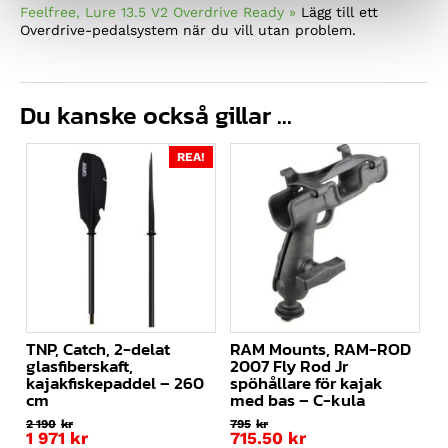
Feelfree, Lure 13.5 V2 Overdrive Ready »
Lägg till ett
Overdrive-pedalsystem när du vill utan problem.
Du kanske också gillar …
REA!
TNP, Catch, 2-delat
RAM Mounts, RAM-ROD
glasfiberskaft,
2007 Fly Rod Jr
kajakfiskepaddel – 260
spöhållare för kajak
cm
med bas – C-kula
2 190
kr
795
kr
Det
1 971
kr
715.50
kr