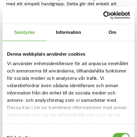
med ett simpelt handgrepp. Detta gör det enkelt att
variera sitthöjden men också att skifta från sittande till
stående fiske. Det är också enkelt att ta loss sätet och ta
med det upp på land för fikastunder.
Hjul
Samtycke
Information
Om
Försedd med ”wheel in the keel”, ett hjul som förenklar
transport på land. Ta helt enkelt kajaken i handtaget fram
och rulla på hjulet där bak.
Denna webbplats använder cookies
Plattform
Vi använder enhetsidentifierare för att anpassa innehållet
Den breda plattformen gör att modellerna lämpar sig även
och annonserna till användarna, tillhandahålla funktioner
för stående fiske. Med ljudisolerat däck kan du tyst närma
dig drömfisken.
för sociala medier och analysera vår trafik. Vi
vidarebefordrar även sådana identifierare och annan
Fästskenor och spöhållare
information från din enhet till de sociala medier och
Fästskenor och spöhållare ingår. I spöhållarna finns en
integrerad säkerhetssele till dina spön.
annons- och analysföretag som vi samarbetar med.
Dessa kan i sin tur kombinera informationen med annan
Förvaringsutrymme
information som du har tillhandahållit eller som de har
Kajaken har gott om förvaringsutrymme och här behövs
samlat in när du har använt deras tjänster.
det inget borrande i kajaken för att fästa ett ekolod. Det
gör du enkelt i centerboxen vilket också gör det enkelt att
Samtyckesval
ta ur och ladda batterier och flytta ekolodet emellan