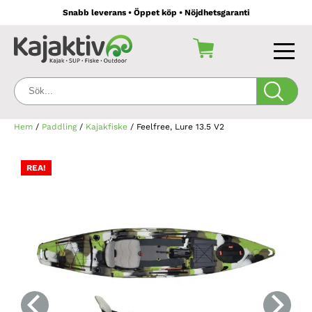
Snabb leverans • Öppet köp • Nöjdhetsgaranti
Sök:
Hem
/
Paddling
/
Kajakfiske
/ Feelfree, Lure 13.5 V2
REA!