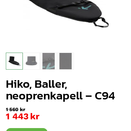
Hiko, Baller,
neoprenkapell – C94
1 560
kr
1 443
kr