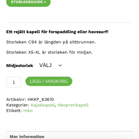
STORLEKSGUIDE »
Ett rejält kapell för forspaddling eller havssurf!
Storleken C94 är längden på sittbrunnen.
Storleken XS-XL är storleken för midjan.
Midjestorlek
Hiko,
LÄGG I VARUKORG
Baller,
neoprenkapell
-
Artikelnr:
HKKP_63610
C94
Kategorier:
Kajakkapell
,
Neoprenkapell
mängd
Etikett:
Hiko
Mer information