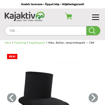
Snabb leverans • Öppet köp • Nöjdhetsgaranti
Sök:
Hem
/
Paddling
/
Kajakkapell
/ Hiko, Baller, neoprenkapell – C94
REA!
REA!