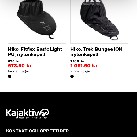
Hiko, Fitflex Basic Light
Hiko, Trek Bungee ION,
PU, nylonkapell
nylonkapell
620
kr
1 180
kr
573.50
kr
1 091.50
kr
Finns i lager
Finns i lager
KONTAKT OCH ÖPPETTIDER