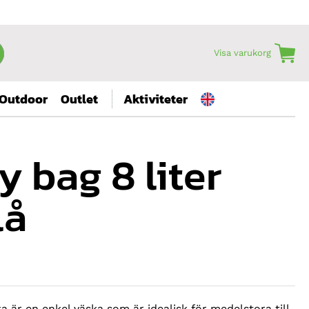
Visa varukorg
Outdoor
Outlet
Aktiviteter
y bag 8 liter
lå
ka är en enkel väska som är idealisk för medelstora till