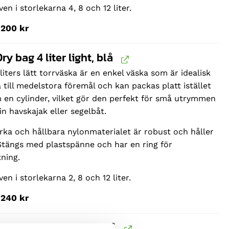
ven i storlekarna 4, 8 och 12 liter.
200
kr
ry bag 4 liter light, blå
liters lätt torrväska är en enkel väska som är idealisk
 till medelstora föremål och kan packas platt istället
 en cylinder, vilket gör den perfekt för små utrymmen
in havskajak eller segelbåt.
rka och hållbara nylonmaterialet är robust och håller
Stängs med plastspänne och har en ring för
tning.
ven i storlekarna 2, 8 och 12 liter.
240
kr
ry bag 12 liter light, blå