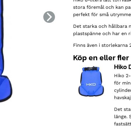
stora föremål och kan pac
perfekt för små utrymmen
Det starka och hållbara 
plastspänne och har en ri
Finns även i storlekarna 2,
Köp en eller fler
Hiko D
Hiko 2-
för min
cylinde
havskaj
Det sta
länge. 
fastsät