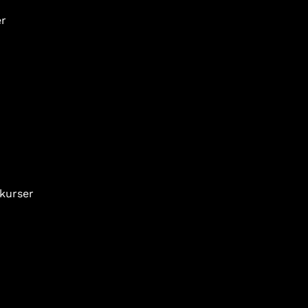
er
 kurser