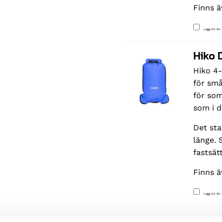
Finns ä
Lägg till för
Hiko D
Hiko 4-
för små
för som
som i d
Det sta
länge. 
fastsät
Finns ä
Lägg till för
Hiko D