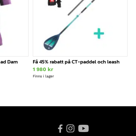
mad Dam
Få 45% rabatt på CT-paddel och leash
1 980
kr
Finns i lager