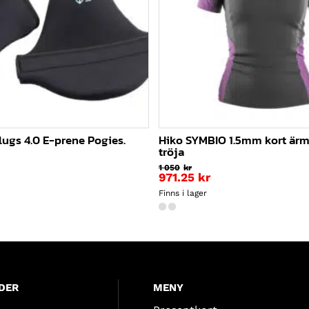
lugs 4.0 E-prene Pogies.
Hiko SYMBIO 1.5mm kort är
tröja
1 050
kr
971.25
kr
Finns i lager
DER
MENY