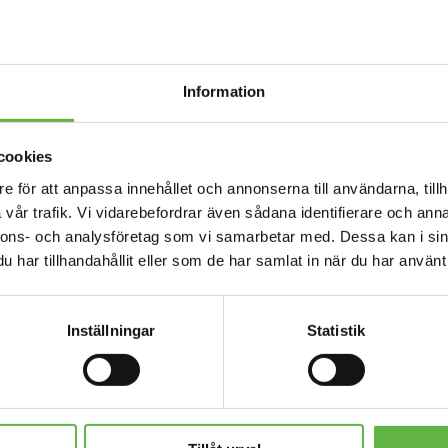
Hiko 12
för klä
vilket 
Information
eller s
Det sta
cookies
länge. 
e för att anpassa innehållet och annonserna till användarna, tillh
fastsät
vår trafik. Vi vidarebefordrar även sådana identifierare och anna
Finns ä
nnons- och analysföretag som vi samarbetar med. Dessa kan i sin
har tillhandahållit eller som de har samlat in när du har använt 
Lägg till för
Hiko
Inställningar
Statistik
LÄGG I VARUKOR
Dry
bag
Artikelnr:
HKDB_85600_BLU
8
EAN:
8591692118583
liter
Kategorier:
Drybags
,
Packraft