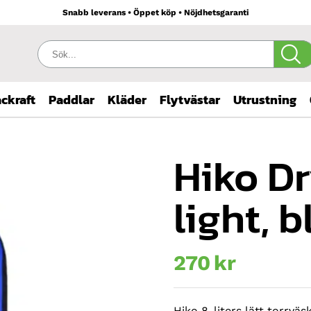
Snabb leverans • Öppet köp • Nöjdhetsgaranti
Sök:
ckraft
Paddlar
Kläder
Flytvästar
Utrustning
Hiko Dr
light, b
270
kr
Hiko 8-liters lätt torrväs