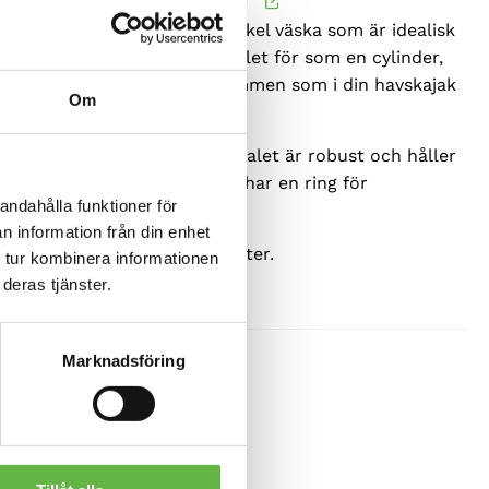
-liters lätt torrväska är en enkel väska som är idealisk
der och kan packas platt istället för som en cylinder,
gör den perfekt för små utrymmen som i din havskajak
Om
egelbåt.
rka och hållbara nylonmaterialet är robust och håller
Stängs med plastspänne och har en ring för
andahålla funktioner för
tning.
n information från din enhet
ven i storlekarna 2, 4 och 8 liter.
 tur kombinera informationen
deras tjänster.
300
kr
Marknadsföring
G
 tillbehör
,
Uncategorized