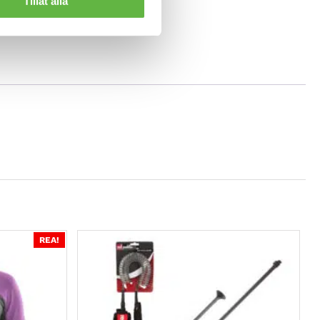
Tillåt alla
REA!