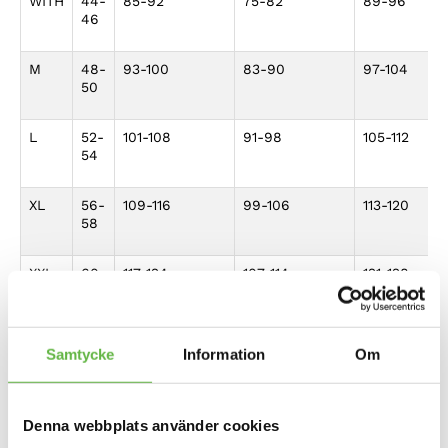
WITH
44-
85-92
75-82
89-96
46
M
48-
93-100
83-90
97-104
50
L
52-
101-108
91-98
105-112
54
XL
56-
109-116
99-106
113-120
58
XXL
60-
117-124
107-114
121-128
62
Extra värme:
Förlängd hals som ger extra värme,
samtidigt kort nog för att passa perfekt under alla
Samtycke
Information
Om
paddeljackor.
Avancerat material:
Tillverkat av Technopile – ett
tekniskt, mångsidigt fleece-material som inte bara är
idealiskt för vattensporter utan även för andra
Denna webbplats använder cookies
aktiviteter i kallt väder.