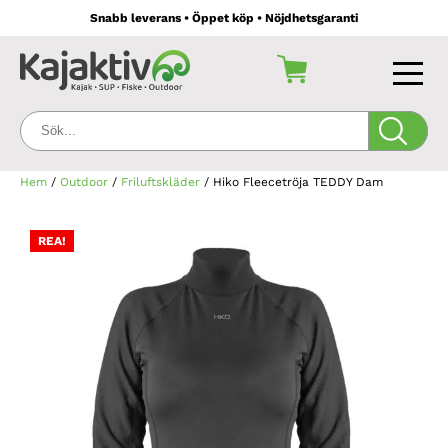
Snabb leverans • Öppet köp • Nöjdhetsgaranti
Sök:
Hem
/
Outdoor
/
Friluftskläder
/ Hiko Fleecetröja TEDDY Dam
REA!
REA!