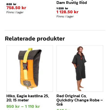
Dam Rustig Röd
820
kr
758.50
kr
1 220
kr
1 128.50
kr
Finns i lager
Finns i lager
Relaterade produkter
Hiko, Eagle kastlina 25,
Red Original Co,
20, 15 meter
Quickdry Change Robe –
Grå
Prisintervall:
950
kr
–
1 110
kr