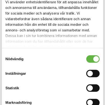
Vi använder enhetsidentifierare för att anpassa innehållet
Fantastisk isolering:
Lättviktig, fukttransporterande
och andningsbar – ett utmärkt isoleringslager för
och annonserna till användarna, tillhandahålla funktioner
kalla dagar.
för sociala medier och analysera vår trafik. Vi
Premiumegenskaper:
Teddy är dessutom elastisk,
vidarebefordrar även sådana identifierare och annan
snabbtorkande, skrynkelfri och slitstark.
information från din enhet till de sociala medier och
Materialinnehåll:
94 % polyester, 6 % elastan
annons- och analysföretag som vi samarbetar med.
Vikt:
ca. 310 g
Dessa kan i sin tur kombinera informationen med annan
information som du har tillhandahållit eller som de har
Håll dig varm, bekväm och skyddad med Teddy – ett
baslager som levererar både prestanda och hållbarhet för
samlat in när du har använt deras tjänster.
dina äventyr i kallare klimat.
Samtyckesval
Nödvändig
Du kanske också gillar …
Inställningar
REA!
REA!
Statistik
Marknadsföring