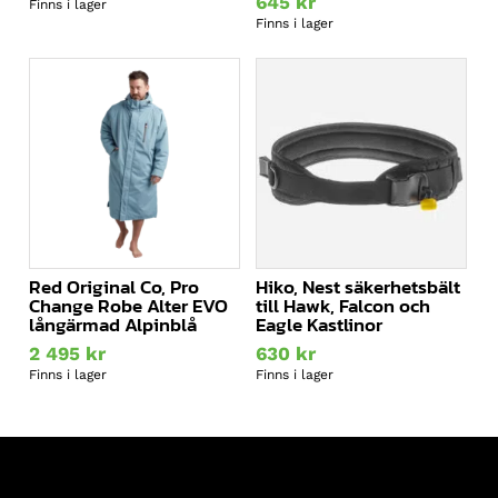
950kr
645
kr
Finns i lager
till
Finns i lager
1
110kr
Red Original Co, Pro
Hiko, Nest säkerhetsbält
Change Robe Alter EVO
till Hawk, Falcon och
långärmad Alpinblå
Eagle Kastlinor
2 495
kr
630
kr
Finns i lager
Finns i lager