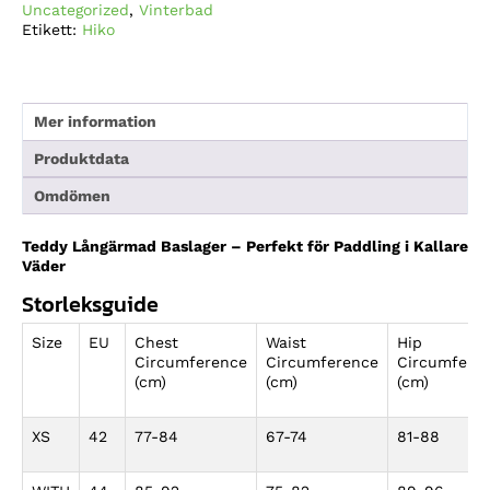
Uncategorized
,
Vinterbad
Etikett:
Hiko
Mer information
Produktdata
Omdömen
Teddy Långärmad Baslager – Perfekt för Paddling i Kallare
Väder
Storleksguide
Size
EU
Chest
Waist
Hip
Circumference
Circumference
Circumfere
(cm)
(cm)
(cm)
XS
42
77-84
67-74
81-88