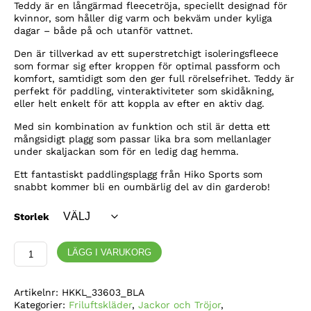
Teddy är en långärmad fleecetröja, speciellt designad för
kvinnor, som håller dig varm och bekväm under kyliga
dagar – både på och utanför vattnet.
Den är tillverkad av ett superstretchigt isoleringsfleece
som formar sig efter kroppen för optimal passform och
komfort, samtidigt som den ger full rörelsefrihet. Teddy är
perfekt för paddling, vinteraktiviteter som skidåkning,
eller helt enkelt för att koppla av efter en aktiv dag.
Med sin kombination av funktion och stil är detta ett
mångsidigt plagg som passar lika bra som mellanlager
under skaljackan som för en ledig dag hemma.
Ett fantastiskt paddlingsplagg från Hiko Sports som
snabbt kommer bli en oumbärlig del av din garderob!
Storlek
Hiko
LÄGG I VARUKORG
Fleecetröja
TEDDY
Dam
Artikelnr:
HKKL_33603_BLA
mängd
Kategorier:
Friluftskläder
,
Jackor och Tröjor
,