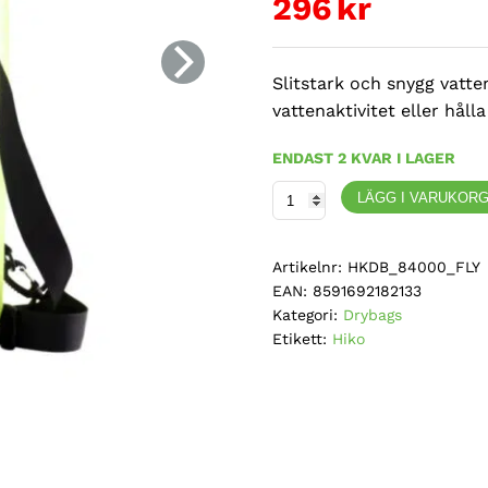
296
kr
Slitstark och snygg vatten
vattenaktivitet eller håll
ENDAST 2 KVAR I LAGER
Hiko,
LÄGG I VARUKOR
Rover
Drybag,
Artikelnr:
HKDB_84000_FLY
torrsäck
EAN:
8591692182133
30L
Kategori:
Drybags
-
Etikett:
Hiko
Fluro
Gul
mängd