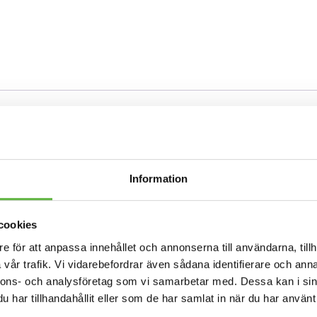
k 30L Lime
rande orange finish. Håller torra saker borta från våta sa
Information
i denna vattentäta väska när du är ute och paddlar. Eller
cookies
e för att anpassa innehållet och annonserna till användarna, tillh
ilket gör den till en extremt tålig vattentät väska, men 
vår trafik. Vi vidarebefordrar även sådana identifierare och anna
nnons- och analysföretag som vi samarbetar med. Dessa kan i sin
har tillhandahållit eller som de har samlat in när du har använt 
ma påsen så all luft kommer ut, vik in kanterna ordentligt 