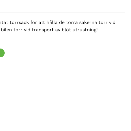
tät torrsäck för att hålla de torra sakerna torr vid
a bilen torr vid transport av blöt utrustning!
G