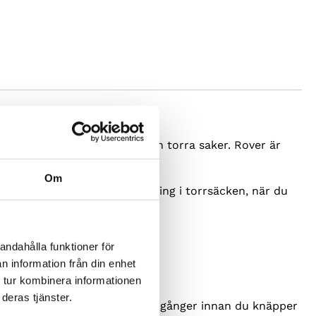
ker och våta saker borta från torra saker. Rover är
Om
 så kan du lägga blöt utrustning i torrsäcken, när du
andahålla funktioner för
ändå behandla den varsamt.
n information från din enhet
 tur kombinera informationen
deras tjänster.
och rulla in kanterna minst tre gånger innan du knäpper