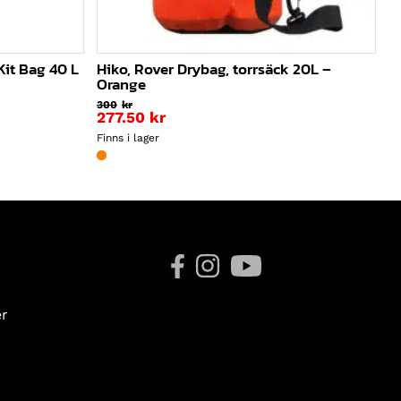
Kit Bag 40 L
Hiko, Rover Drybag, torrsäck 20L –
Orange
300
kr
277.50
kr
Finns i lager
er