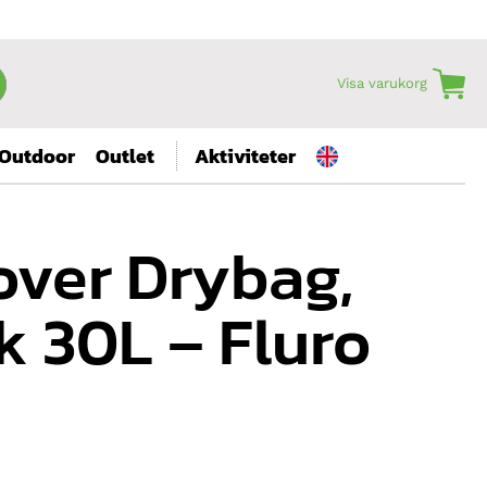
Visa varukorg
Outdoor
Outlet
Aktiviteter
over Drybag,
k 30L – Fluro