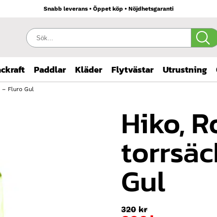
Snabb leverans • Öppet köp • Nöjdhetsgaranti
Sök:
ckraft
Paddlar
Kläder
Flytvästar
Utrustning
 – Fluro Gul
Hiko, R
torrsäc
Gul
320
kr