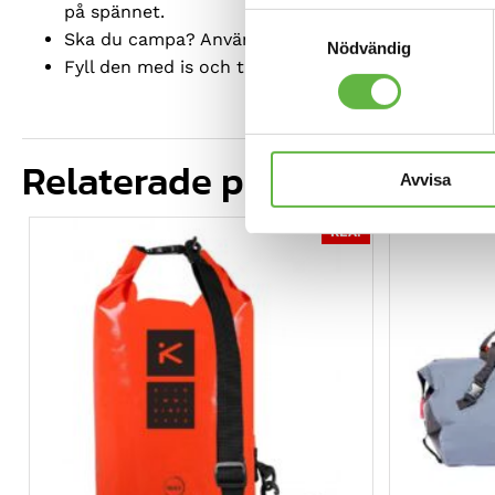
på spännet.
Samtyckesval
Ska du campa? Använd den som kudde genom att läg
Nödvändig
Fyll den med is och ta med denna snygga väska till
Relaterade produkter
Avvisa
REA!