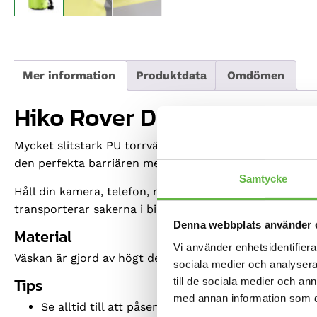
Mer information
Produktdata
Omdömen
Hiko Rover Drybag torrsäc
Mycket slitstark PU torrväska med en elegant fluoresce
den perfekta barriären mellan torr och våt miljö.
Samtycke
Håll din kamera, telefon, mat, kläder och handduk torr 
transporterar sakerna i bilen eller på tåget.
Denna webbplats använder 
Material
Vi använder enhetsidentifierar
Väskan är gjord av högt deniertyg med PU-beläggning v
sociala medier och analysera 
Tips
till de sociala medier och a
med annan information som du 
Se alltid till att påsen är ordentligt stängd, kra