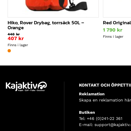
Hiko, Rover Drybag, torrsäck 50L –
Red Original
Orange
1 790
kr
440
kr
Finns i lager
407
kr
Finns i lager
KONTAKT OCH ÖPPETTI
Reklamation
Skapa en reklamation här
Butiken
Tel:
+46 (0)241-22 361
E-mail:
support@kajaktiv.