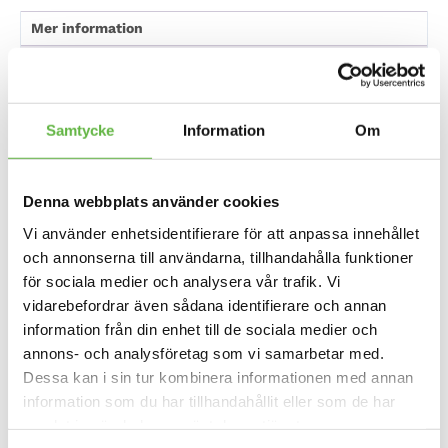
Mer information
Produktdata
Omdömen
Samtycke
Information
Om
Tack vare kombinationen av tre olika typer av
neopren uppnår denna neopren t-shirt en perfekt
blandning av komfort, hållbarhet och prestanda.
Fram- och bakpanelerna är tillverkade av ett 1,5 mm
Denna webbplats använder cookies
flexibelt neopren som ger värme och komfort.
Vi använder enhetsidentifierare för att anpassa innehållet
Sidopaneler, axlar och ärmar är gjorda av en tunn
och mycket elastisk 0,5 mm neopren med utmärkt
och annonserna till användarna, tillhandahålla funktioner
andningsförmåga.
för sociala medier och analysera vår trafik. Vi
Armhålorna och nackbandet är tillverkade av en
vidarebefordrar även sådana identifierare och annan
mycket bekväm Lycra som har en fleeceinsida för
extra komfort och har utmärkta fukttransporterande
information från din enhet till de sociala medier och
egenskaper.
annons- och analysföretag som vi samarbetar med.
Dessa kan i sin tur kombinera informationen med annan
Material:
information som du har tillhandahållit eller som de har
SilkSpan 0.5mm Sigma:
Ärmar
samlat in när du har använt deras tjänster.
DuoBase 1.5 mm Alpha
: Fram- och bakpaneler