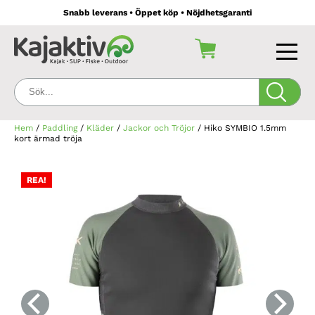
Snabb leverans • Öppet köp • Nöjdhetsgaranti
Sök:
Hem
/
Paddling
/
Kläder
/
Jackor och Tröjor
/ Hiko SYMBIO 1.5mm
kort ärmad tröja
REA!
REA!