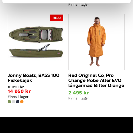
Finns i lager
REA!
Jonny Boats, BASS 100
Red Original Co, Pro
Fiskekajak
Change Robe Alter EVO
långärmad Bitter Orange
16 390
kr
Det
14 950
kr
2 495
kr
ursprungliga
Det
Finns i lager
Finns i lager
priset
nuvarande
var:
priset
16
är:
390kr.
14
950kr.