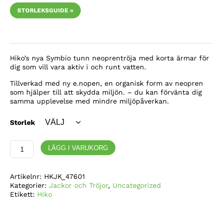
STORLEKSGUIDE »
Hiko’s nya Symbio tunn neoprentröja med korta ärmar för
dig som vill vara aktiv i och runt vatten.
Tillverkad med ny e.nopen, en organisk form av neopren
som hjälper till att skydda miljön. – du kan förvänta dig
samma upplevelse med mindre miljöpåverkan.
Storlek
Hiko
LÄGG I VARUKORG
SYMBIO
1.5mm
kort
Artikelnr:
HKJK_47601
ärmad
Kategorier:
Jackor och Tröjor
,
Uncategorized
tröja
Etikett:
Hiko
mängd