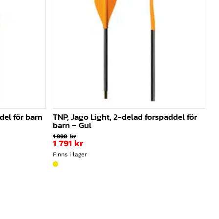
del för barn
TNP, Jago Light, 2-delad forspaddel för
barn – Gul
1 990
kr
1 791
kr
Finns i lager