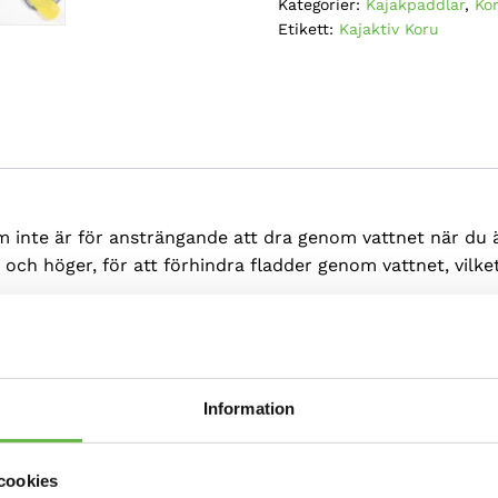
Kategorier:
Kajakpaddlar
,
Ko
kolskaft,
Etikett:
Kajaktiv Koru
glasblad
-
Gul
mängd
 inte är för ansträngande att dra genom vattnet när du är
r och höger, för att förhindra fladder genom vattnet, vilk
xtra styvhet. Den gula färgen är bra för att du ska synas 
Information
skänsla, men inte för styv för att behålla komforten. Jus
el för vänster- och högerhänta. Detta är användbart för o
 göra paddeln längre när det är mer vindstilla osv. Skaf
cookies