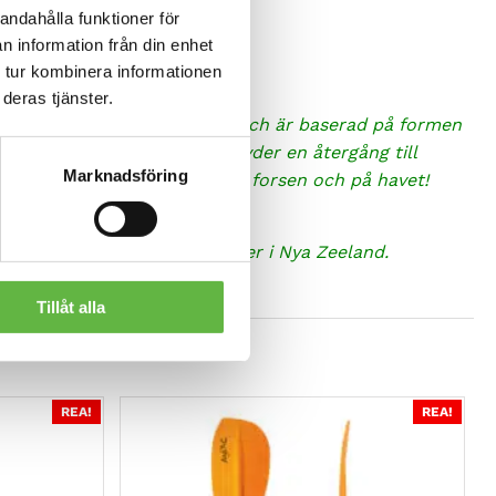
andahålla funktioner för
n information från din enhet
 tur kombinera informationen
deras tjänster.
som en symbol för skapelsen och är baserad på formen
lse och dess inre spiral antyder en återgång till
Marknadsföring
ga delar för oss – vågorna i forsen och på havet!
ing.
r och Mohaka för Mohaka River i Nya Zeeland.
Tillåt alla
REA!
REA!