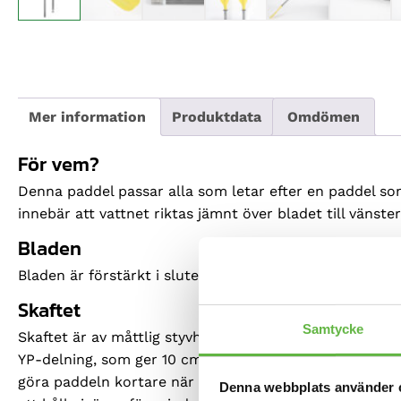
Mer information
Produktdata
Omdömen
För vem?
Denna paddel passar alla som letar efter en paddel som
innebär att vattnet riktas jämnt över bladet till vänste
Bladen
Bladen är förstärkt i slutet för bättre hållbarhet och e
Skaftet
Samtycke
Skaftet är av måttlig styvhet för att ge en bra respon
YP-delning, som ger 10 cm längdområde och valfri vink
göra paddeln kortare när det blåser mer för att sedan
Denna webbplats använder 