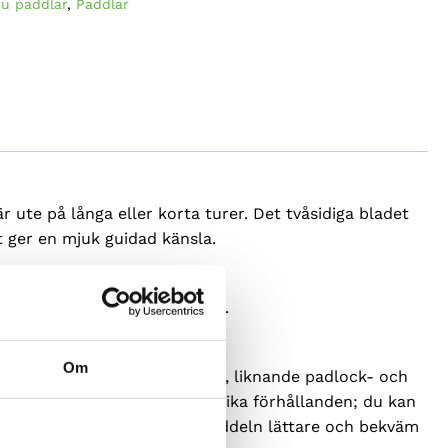
ru paddlar
,
Paddlar
 ute på långa eller korta turer. Det tvåsidiga bladet
et ger en mjuk guidad känsla.
på vattnet för annan båttrafik.
Om
teringen är en legeringsklämma, liknande padlock- och
lika paddlare och även för olika förhållanden; du kan
tets diameter på 28 mm gör paddeln lättare och bekväm