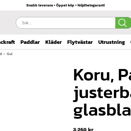
Snabb leverans • Öppet köp • Nöjdhetsgaranti
Sök:
ckraft
Paddlar
Kläder
Flytvästar
Utrustning
ad – Gul
Koru, Pa
justerb
glasbla
Det
3 250
kr