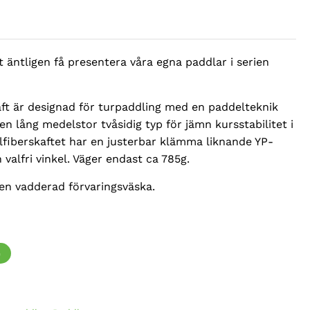
liga
tt äntligen få presentera våra egna paddlar i serien
ft är designad för turpaddling med en paddelteknik
en lång medelstor tvåsidig typ för jämn kursstabilitet i
olfiberskaftet har en justerbar klämma liknande YP-
 valfri vinkel. Väger endast ca 785g.
en vadderad förvaringsväska.
G