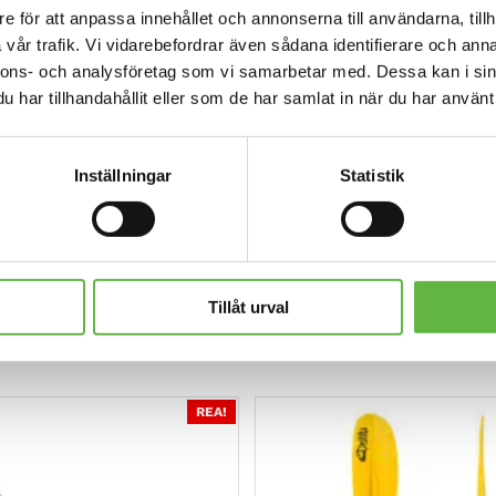
e för att anpassa innehållet och annonserna till användarna, tillh
vår trafik. Vi vidarebefordrar även sådana identifierare och anna
jt skaft
« och »
Pacific helt i kol
«
nnons- och analysföretag som vi samarbetar med. Dessa kan i sin
har tillhandahållit eller som de har samlat in när du har använt 
ionell nyzeeländsk design som ofta används i maorikonst 
 rörelse. Dess cirkulära form förmedlar idén om evig röre
Inställningar
Statistik
otyp med två Koru’s, dessa representerar två mycket vikti
fågeln för Nya Zeeland, varifrån Kajaktiv har en nära koppl
fic Ocean) och Tasmanska havet. Motu står för Mōtū Rive
Tillåt urval
REA!