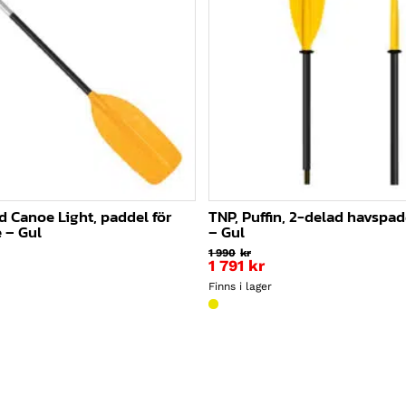
d Canoe Light, paddel för
TNP, Puffin, 2-delad havspad
 – Gul
– Gul
1 990
kr
1 791
kr
Finns i lager