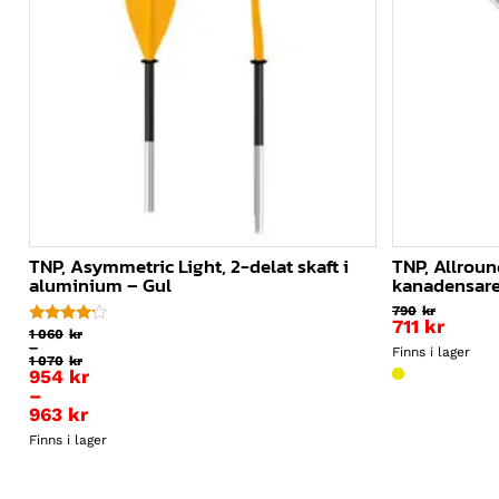
TNP, Asymmetric Light, 2-delat skaft i
TNP, Allroun
aluminium – Gul
kanadensare
790
kr
711
kr
1 060
kr
Betygsatt
–
4.00
Finns i lager
1 070
kr
av 5
Prisintervall:
954
kr
1
–
060kr
963
kr
till
1
Prisintervall:
070kr
Finns i lager
954kr
till
963kr