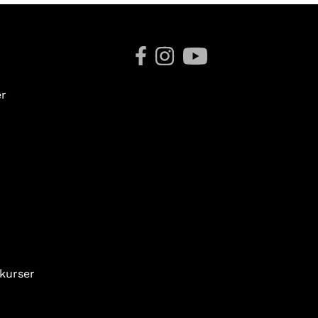
er
 kurser