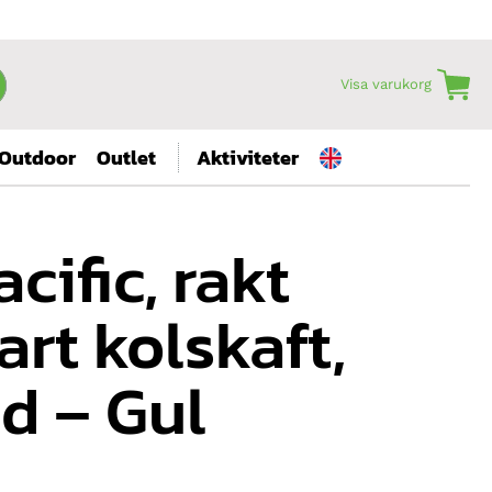
Visa varukorg
Outdoor
Outlet
Aktiviteter
cific, rakt
art kolskaft,
d – Gul