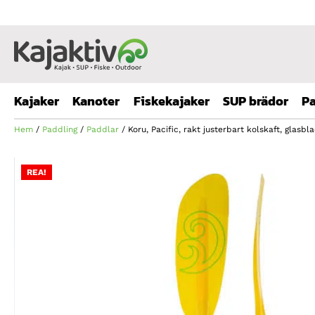
Kajaker
Kanoter
Fiskekajaker
SUP brädor
Pa
Hem
/
Paddling
/
Paddlar
/ Koru, Pacific, rakt justerbart kolskaft, glasbl
REA!