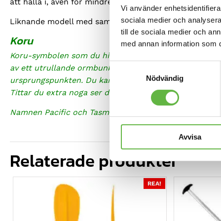
att hålla i, även för mindre händer.
Vi använder enhetsidentifierar
sociala medier och analysera 
Liknande modell med samma bladform finns med »
bö
till de sociala medier och a
Koru
med annan information som du 
Koru-symbolen som du hittar i vår logga är en tradit
Samtyckesval
av ett utrullande ormbunksblad, som representerar evig
Nödvändig
ursprungspunkten. Du kan också se vågformen i vår log
Tittar du extra noga ser du också fågeln Kiwi, national
Namnen Pacific och Tasman står för Stilla havet (Paci
Avvisa
Relaterade produkter
REA!