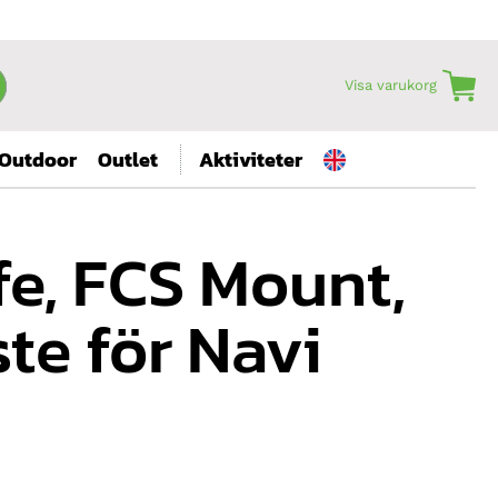
Visa varukorg
Outdoor
Outlet
Aktiviteter
e, FCS Mount,
te för Navi