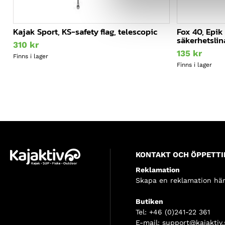
Kajak Sport, KS-safety flag, telescopic
Fox 40, Epik
säkerhetsli
310
kr
135
kr
Finns i lager
Finns i lager
KONTAKT OCH ÖPPETTI
Reklamation
Skapa en reklamation här
Butiken
Tel:
+46 (0)241-22 361
E-mail:
support@kajaktiv.