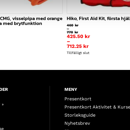
 CMG, visselpipa med orange
Hiko, First Aid Kit, första hjä
na med brytfunktion
460
kr
–
770
kr
Prisintervall:
425.50
kr
460kr
–
till
712.25
kr
770kr
Prisintervall:
Tillfälligt slut
425.50kr
till
712.25kr
DER
MENY
Presentkort
 »
Presentkort Aktivitet & Kurs
Storleksguide
Nyhetsbrev
se