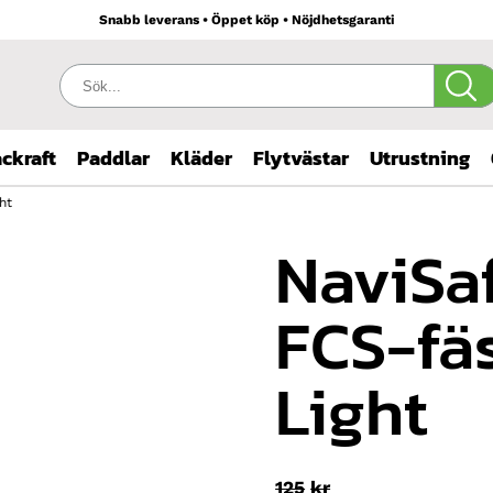
Snabb leverans • Öppet köp • Nöjdhetsgaranti
Sök:
ckraft
Paddlar
Kläder
Flytvästar
Utrustning
ht
NaviSaf
FCS-fäs
Light
Det
125
kr