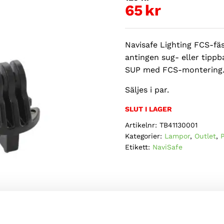
ursprungl
65
kr
Det
priset
nuvarande
var:
Navisafe Lighting FCS-fäs
priset
125kr.
antingen sug- eller tippb
är:
SUP med FCS-montering
65kr.
Säljes i par.
SLUT I LAGER
Artikelnr:
TB41130001
Kategorier:
Lampor
,
Outlet
,
Etikett:
NaviSafe