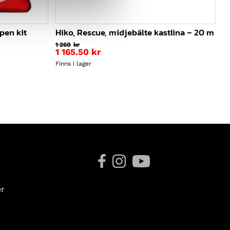
lpen kit
Hiko, Rescue, midjebälte kastlina – 20 m
1 260
kr
1 165.50
kr
Finns i lager
er