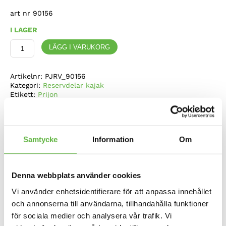
art nr 90156
I LAGER
Prijon,
LÄGG I VARUKORG
Neoprenlucka
till
Millenium
Artikelnr:
PJRV_90156
-
Kategori:
Reservdelar kajak
Fram
Etikett:
Prijon
mängd
Produktdata
Samtycke
Information
Om
Omdömen
Mer information
Denna webbplats använder cookies
Vi använder enhetsidentifierare för att anpassa innehållet
och annonserna till användarna, tillhandahålla funktioner
för sociala medier och analysera vår trafik. Vi
Relaterade produkter