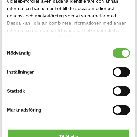
vidarebefordrar även sådana identifierare och annan
information från din enhet till de sociala medier och
annons- och analysföretag som vi samarbetar med.
Dessa kan i sin tur kombinera informationen med annan
information som du har tillhandahållit eller som de har
samlat in när du har använt deras tjänster.
Samtyckesval
Nödvändig
Prijon, Neoprenlucka till
Prijon, låsbygel med
Inställningar
Excursion och Yukon –
skruvar – till däck
Bak
255
kr
495
kr
Finns i lager
Statistik
Finns i lager
Marknadsföring
Tillåt alla