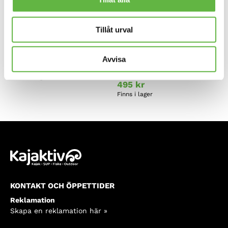
Tillåt urval
Kajak Sport,
Prijon, Neoprenlucka till
Gummilucka, Rund
Enduro 380, Poseidon
Avvisa
och Excursion Evo –
Prisintervall:
185
kr
–
420
kr
Fram
185kr
Finns i lager
till
495
kr
420kr
Finns i lager
KONTAKT OCH ÖPPETTIDER
Reklamation
Skapa en reklamation här »