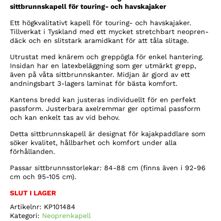
sittbrunnskapell för touring- och havskajaker
Ett högkvalitativt kapell för touring- och havskajaker.
Tillverkat i Tyskland med ett mycket stretchbart neopren-
däck och en slitstark aramidkant för att tåla slitage.
Utrustat med knärem och greppögla för enkel hantering.
Insidan har en latexbeläggning som ger utmärkt grepp,
även på våta sittbrunnskanter. Midjan är gjord av ett
andningsbart 3-lagers laminat för bästa komfort.
Kantens bredd kan justeras individuellt för en perfekt
passform. Justerbara axelremmar ger optimal passform
och kan enkelt tas av vid behov.
Detta sittbrunnskapell är designat för kajakpaddlare som
söker kvalitet, hållbarhet och komfort under alla
förhållanden.
Passar sittbrunnsstorlekar: 84-88 cm (finns även i 92-96
cm och 95-105 cm).
SLUT I LAGER
Artikelnr:
KP101484
Kategori:
Neoprenkapell