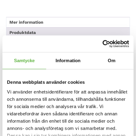
Mer information
Produktdata
Omdömen
Vilken storlek passar vilken Prijon
Samtycke
Information
Om
modell?
Sittbrunnskapell
Sittbrunn
Kajakmodell
Denna webbplats använder cookies
storlek
storlek
Vi använder enhetsidentifierare för att anpassa innehållet
Skegyak HTP, PriLite
och annonserna till användarna, tillhandahålla funktioner
Skegyak, Neptun, PriLite
för sociala medier och analysera vår trafik. Vi
Marlin, PriLite Marlin LV,
Seayak Classic, Falcon,
vidarebefordrar även sådana identifierare och annan
Barracuda RS, Marlin LV
information från din enhet till de sociala medier och
84 – 88 cm
3
Laminat, Proteus,
annons- och analysföretag som vi samarbetar med.
Millenium Evo, Narva,
Touryak 470, Dayliner S,
Dessa kan i sin tur kombinera informationen med annan