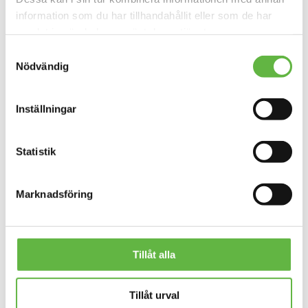
Yukon K2 Sport, Piave,
information som du har tillhandahållit eller som de har
Lavie
samlat in när du har använt deras tjänster.
Grizzly, Seayak 520 HV,
Samtyckesval
Seayak 500 LV, Dayliner
Nödvändig
L, Dayliner Duo,
92 – 96 cm
2, 4
Poseidon, Enduro 450,
Enduro 380, Touryak
500, Excursion Evo
Inställningar
95 – 105 cm
5
CL 370, CL 490
Statistik
SEATRON GT
SEATRON GT
Marknadsföring
Relaterade produkter
REA!
NYHET 2026
REA!
Tillåt alla
Tillåt urval