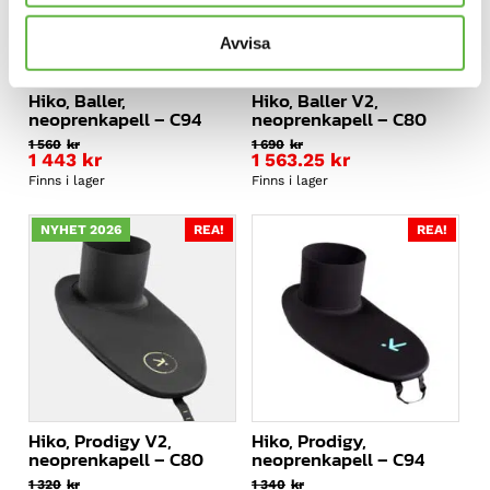
Avvisa
Hiko, Baller,
Hiko, Baller V2,
neoprenkapell – C94
neoprenkapell – C80
1 560
kr
1 690
kr
1 443
kr
1 563.25
kr
Finns i lager
Finns i lager
NYHET 2026
REA!
REA!
Hiko, Prodigy V2,
Hiko, Prodigy,
neoprenkapell – C80
neoprenkapell – C94
1 320
kr
1 340
kr