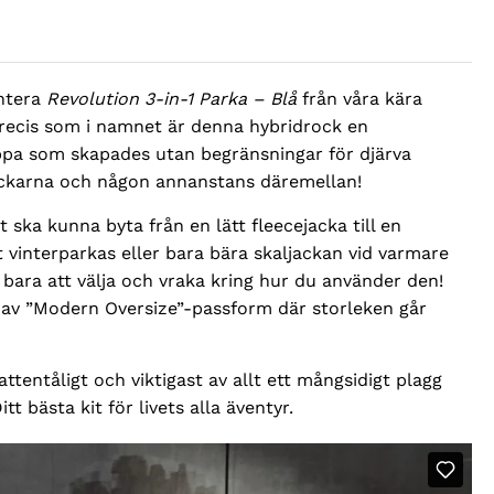
liga
ntera
Revolution 3-in-1 Parka – Blå
från våra kära
Precis som i namnet är denna hybridrock en
ppa som skapades utan begränsningar för djärva
ackarna och någon annanstans däremellan!
 ska kunna byta från en lätt fleecejacka till en
 vinterparkas eller bara bära skaljackan vid varmare
 bara att välja och vraka kring hur du använder den!
r av ”Modern Oversize”-passform där storleken går
attentåligt och viktigast av allt ett mångsidigt plagg
itt bästa kit för livets alla äventyr.