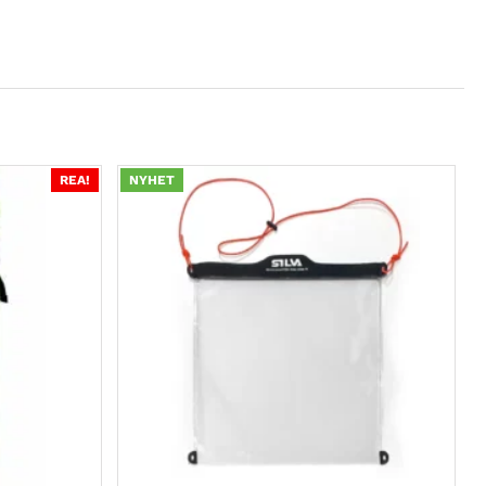
REA!
NYHET