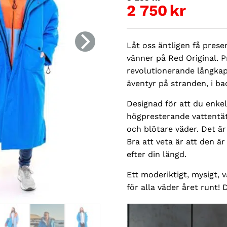
ursprung
2 750
kr
Det
priset
nuvarande
var:
Låt oss äntligen få prese
priset
5
vänner på Red Original. 
är:
295kr.
revolutionerande långka
2
äventyr på stranden, i b
750kr.
Designad för att du enkelt
högpresterande vattentät
och blötare väder. Det är
Bra att veta är att den ä
efter din längd.
Ett moderiktigt, mysigt, v
för alla väder året runt! D