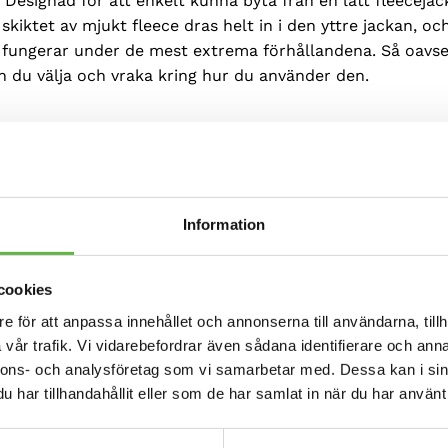
 Designad för att enkelt kunna byta från en lätt fleecejac
 skiktet av mjukt fleece dras helt in i den yttre jackan, o
m fungerar under de mest extrema förhållandena. Så oavset
n du välja och vraka kring hur du använder den.
en ut som en stilren vinterkappa men är så mycket mer. ”
litärstil och tvåvägs premium YKK-dragkedjor som bidrar t
ret men ändå mycket teknisk. Extremt funktionell, men 
Information
ttenavrinning.
n längd.
cookies
e för att anpassa innehållet och annonserna till användarna, tillh
vunnet material från återvunnen plast.
Revolution
’s inre o
vår trafik. Vi vidarebefordrar även sådana identifierare och anna
 83 % återvunnen polyester som erbjuder enastående isole
nnons- och analysföretag som vi samarbetar med. Dessa kan i sin
har tillhandahållit eller som de har samlat in när du har använt 