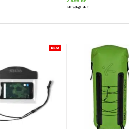
2 495
kr
Tillfälligt slut
REA!