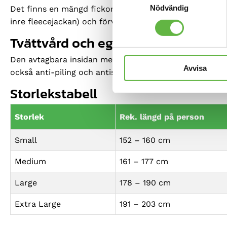
Nödvändig
Det finns en mängd fickor, inklusive en dold säkerhets
inre fleecejackan) och förvaringsfickor i militärstil m
Tvättvård och egenskaper
Den avtagbara insidan med vindskydd i siden och dragsk
Avvisa
också anti-piling och antistatiskt.
Storlekstabell
Storlek
Rek. längd på person
Small
152 – 160 cm
Medium
161 – 177 cm
Large
178 – 190 cm
Extra Large
191 – 203 cm