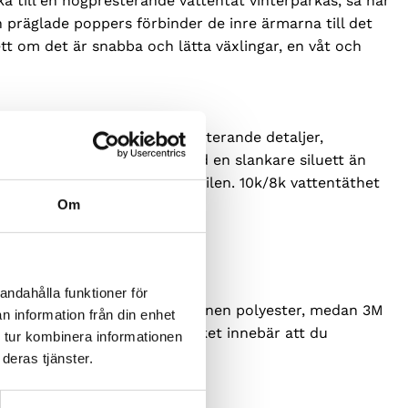
ka till en högpresterande vattentät vinterparkas, så har
ch präglade poppers förbinder de inre ärmarna till det
t om det är snabba och lätta växlingar, en våt och
Undercover” finner du reflekterande detaljer,
ill den moderna känslan. Med en slankare siluett än
utan att kompromissa med stilen. 10k/8k vattentäthet
Om
andahålla funktioner för
ch yttre skikt är 100 % återvunnen polyester, medan 3M
n information från din enhet
ring för viktprestanda – vilket innebär att du
 tur kombinera informationen
deras tjänster.