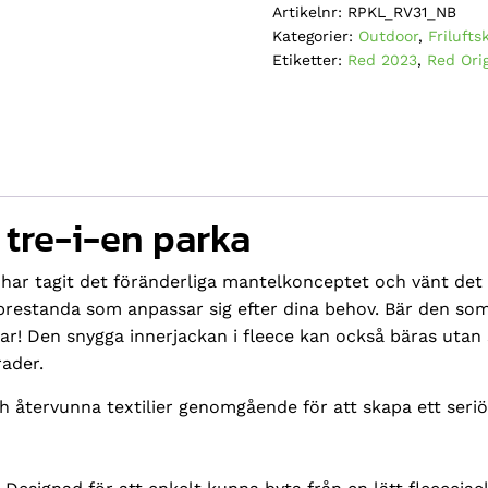
Artikelnr:
RPKL_RV31_NB
Revolution,
Kategorier:
Outdoor
,
Frilufts
tre-
Etiketter:
Red 2023
,
Red Orig
i-
en
parka
-
Blå
mängd
 tre-i-en parka
har tagit det föränderliga mantelkonceptet och vänt det
prestanda som anpassar sig efter dina behov. Bär den som
ar! Den snygga innerjackan i fleece kan också bäras utan 
ader.
 återvunna textilier genomgående för att skapa ett seri