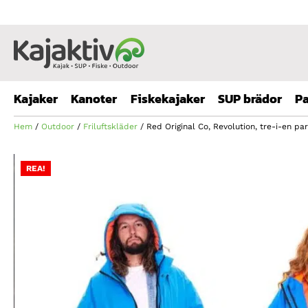
Kajaker
Kanoter
Fiskekajaker
SUP brädor
Pa
Hem
/
Outdoor
/
Friluftskläder
/ Red Original Co, Revolution, tre-i-en pa
REA!