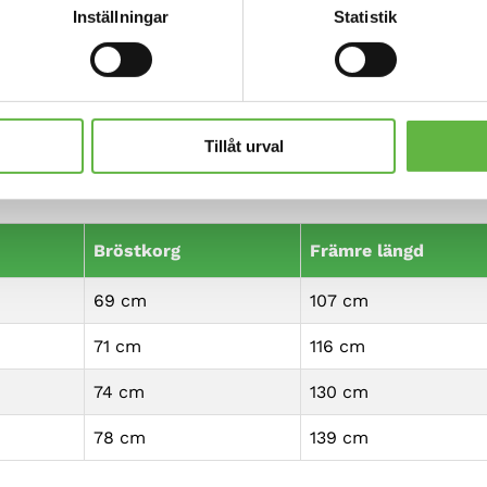
Inställningar
Statistik
bröstficka av Napoleon, innerficka med dragkedja, fyra tv
ed präglade tryckknappar.
o i midjan gör även tvätt och torkning problemfri. Det m
Tillåt urval
Bröstkorg
Främre längd
69 cm
107 cm
71 cm
116 cm
74 cm
130 cm
78 cm
139 cm