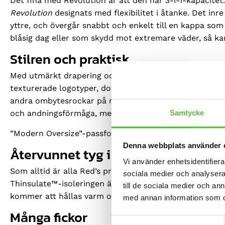
Det fina med Revolution är att den har 3-i-1-kapacitet.
Revolution
designats med flexibilitet i åtanke. Det inre
yttre, och övergår snabbt och enkelt till en kappa so
blåsig dag eller som skydd mot extremare väder, så ka
Stilren och praktisk
Med utmärkt drapering och en vävd twillstruktur ser d
texturerade logotyper, dolda tryckknappar, fickor i mi
andra ombytesrockar på marknaden är
Revolution
disk
Samtycke
och andningsförmåga, med PFC-fri DWR för utmärkt va
”Modern Oversize”-passform där storleken går efter di
Denna webbplats använder 
Återvunnet tyg i hög kvalitet
Vi använder enhetsidentifierar
Som alltid är alla Red’s produkter tillverkade av åter
sociala medier och analysera 
Thinsulate™-isoleringen är fjäderfri eco-down gjord av
till de sociala medier och a
kommer att hållas varm och den är lätt att bära.
med annan information som du 
Många fickor
Samtyckesval