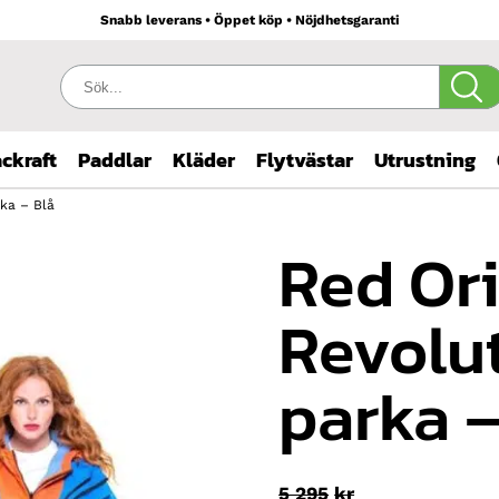
Snabb leverans • Öppet köp • Nöjdhetsgaranti
Sök:
ckraft
Paddlar
Kläder
Flytvästar
Utrustning
rka – Blå
Red Ori
Revolut
parka –
Det
5 295
kr