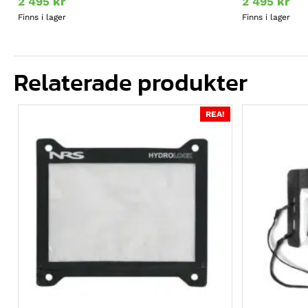
2 495
kr
2 495
kr
Finns i lager
Finns i lager
Relaterade produkter
REA!