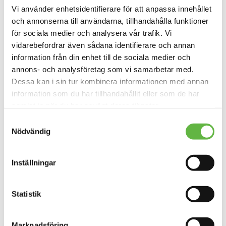
Vi använder enhetsidentifierare för att anpassa innehållet
Omdömen
och annonserna till användarna, tillhandahålla funktioner
Produktdata
för sociala medier och analysera vår trafik. Vi
vidarebefordrar även sådana identifierare och annan
Perfekt för stand up paddleboarding, segling eller
information från din enhet till de sociala medier och
packrafting för att hålla kläder, mat och utrustning torra,
annons- och analysföretag som vi samarbetar med.
eller bara utmärkt för att ta en kort resa någonstans för
Dessa kan i sin tur kombinera informationen med annan
affärer eller fritid.
information som du har tillhandahållit eller som de har
Hållbart vattentätt material tillverkat av återvunna
samlat in när du har använt deras tjänster.
PET-flaskor Vattentät T-Zip-stängning
Svetsade sömmar för vattentäthet
Samtyckesval
Avtagbara formade och vadderade axelremmar
Nödvändig
Sidofack med vattenresistent dragkedja
Avtagbar vadderad ståmatta för att hålla fötterna
rena och varma vid ombyte
Handtag i ena änden
Inställningar
Sidoremmar för att spänna åt och göra väskan
mindre
Statistik
Skötselanvisningar:
För att hålla väskan i god form: torka
Marknadsföring
bort smuts med en fuktig trasa. Ta bort den inre