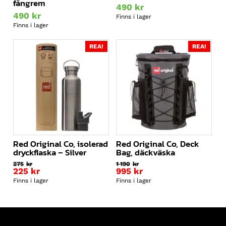
fångrem
490
kr
490
kr
Finns i lager
Finns i lager
REA!
REA!
Red Original Co, isolerad
Red Original Co, Deck
dryckflaska – Silver
Bag, däckväska
275
kr
1 190
kr
Det
Det
225
kr
995
kr
ursprungliga
Det
ursprungliga
Det
Finns i lager
Finns i lager
priset
nuvarande
priset
nuvarande
var:
priset
var:
priset
275kr.
är:
1
är:
225kr.
190kr.
995kr.