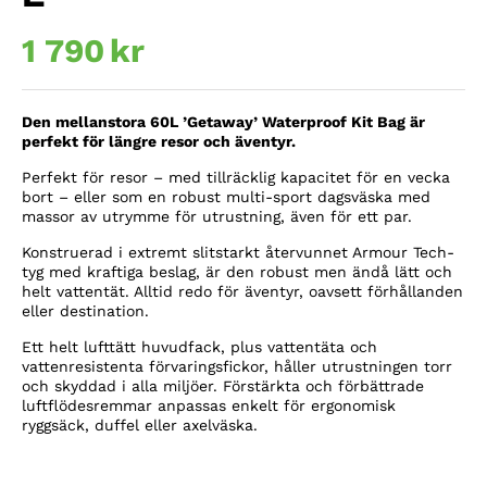
1 790
kr
Den mellanstora 60L ’Getaway’ Waterproof Kit Bag är
perfekt för längre resor och äventyr.
Perfekt för resor – med tillräcklig kapacitet för en vecka
bort – eller som en robust multi-sport dagsväska med
massor av utrymme för utrustning, även för ett par.
Konstruerad i extremt slitstarkt återvunnet Armour Tech-
tyg med kraftiga beslag, är den robust men ändå lätt och
helt vattentät. Alltid redo för äventyr, oavsett förhållanden
eller destination.
Ett helt lufttätt huvudfack, plus vattentäta och
vattenresistenta förvaringsfickor, håller utrustningen torr
och skyddad i alla miljöer. Förstärkta och förbättrade
luftflödesremmar anpassas enkelt för ergonomisk
ryggsäck, duffel eller axelväska.