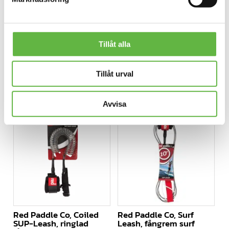
förvaringsfickan och skölj av invändigt med kallt eller
varmt vatten och låt det torka.
Tillåt alla
Tillåt urval
Relaterade produkter
Avvisa
Red Paddle Co, Coiled
Red Paddle Co, Surf
SUP-Leash, ringlad
Leash, fångrem surf