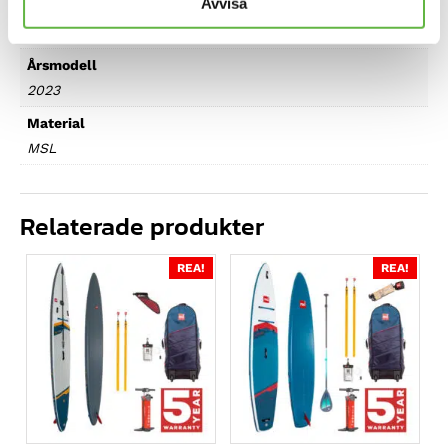
Avvisa
Vikt på hela packningen
18,1 kg
Årsmodell
2023
Material
MSL
Relaterade produkter
REA!
REA!