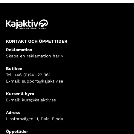
295kr.
9
450kr.
KONTAKT OCH ÖPPETTIDER
Reklamation
Skapa en reklamation här »
Butiken
Tel:
+46 (0)241-22 361
E-mail:
support@kajaktiv.se
Kurser & hyra
E-mail:
kurs@kajaktiv.se
Adress
Lissforsvägen 11, Dala-Floda
Öppettider