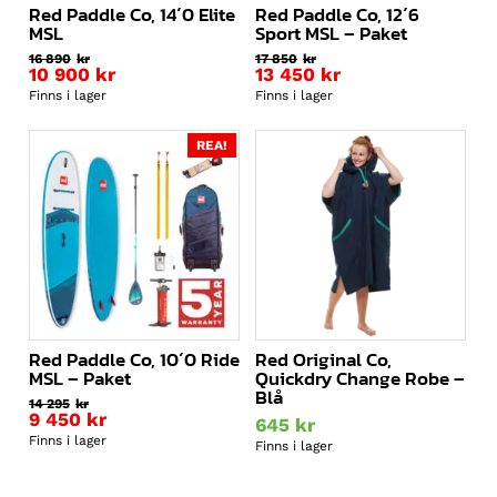
Red Paddle Co, 14´0 Elite
Red Paddle Co, 12´6
MSL
Sport MSL – Paket
16 890
kr
17 850
kr
Det
Det
10 900
kr
13 450
kr
ursprungliga
Det
ursprungliga
Det
Finns i lager
Finns i lager
priset
nuvarande
priset
nuvarande
var:
priset
var:
priset
16
är:
REA!
17
är:
890kr.
10
850kr.
13
900kr.
450kr.
Red Paddle Co, 10´0 Ride
Red Original Co,
MSL – Paket
Quickdry Change Robe –
Blå
14 295
kr
Det
9 450
kr
645
kr
ursprungliga
Det
Finns i lager
Finns i lager
priset
nuvarande
var:
priset
14
är: