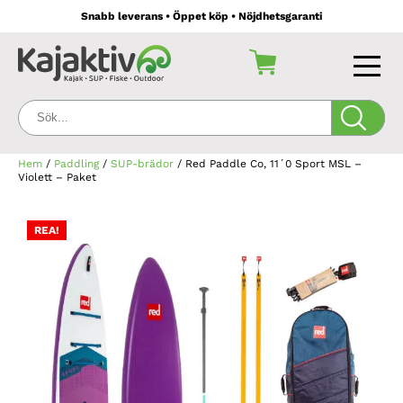
Snabb leverans • Öppet köp • Nöjdhetsgaranti
Sök:
Hem
/
Paddling
/
SUP-brädor
/ Red Paddle Co, 11´0 Sport MSL –
Violett – Paket
REA!