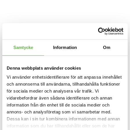
I LAGER
Samtycke
Information
Om
Red
LÄGG I VARUKORG
Paddle
Co,
11
Denna webbplats använder cookies
Artikelnr:
RPSU_SP_11.0P_CTPK_23
´0
EAN:
5056291114952
Sport
Vi använder enhetsidentifierare för att anpassa innehållet
Kategorier:
SUP-brädor
,
Red-2023
,
Turbrädor
MSL
och annonserna till användarna, tillhandahålla funktioner
Etiketter:
Red 2023
,
Red Paddle Co
-
för sociala medier och analysera vår trafik. Vi
Violett
-
vidarebefordrar även sådana identifierare och annan
Paket
information från din enhet till de sociala medier och
mängd
Produktdata
annons- och analysföretag som vi samarbetar med.
Dessa kan i sin tur kombinera informationen med annan
Omdömen
information som du har tillhandahållit eller som de har
Mer information