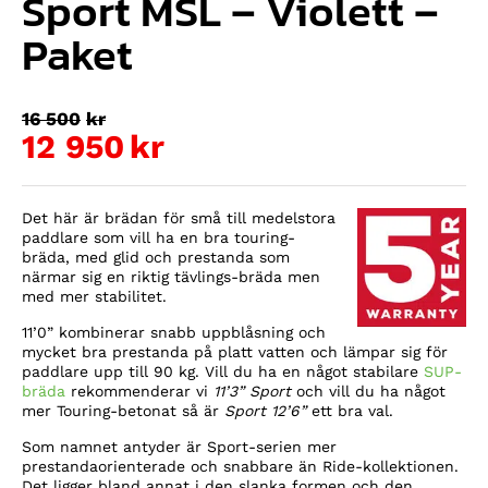
Sport MSL – Violett –
Paket
Det
16 500
kr
ursprungliga
12 950
kr
Det
priset
nuvarande
var:
Det här är brädan för små till medelstora
priset
16
paddlare som vill ha en bra touring-
bräda, med glid och prestanda som
är:
500kr.
närmar sig en riktig tävlings-bräda men
med mer stabilitet.
12
950kr.
11’0” kombinerar snabb uppblåsning och
mycket bra prestanda på platt vatten och lämpar sig för
paddlare upp till 90 kg. Vill du ha en något stabilare
SUP-
bräda
rekommenderar vi
11’3” Sport
och vill du ha något
mer Touring-betonat så är
Sport 12’6”
ett bra val.
Som namnet antyder är Sport-serien mer
prestandaorienterade och snabbare än Ride-kollektionen.
Det ligger bland annat i den slanka formen och den