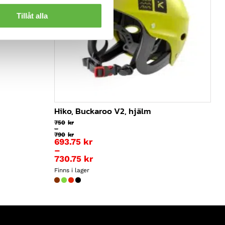
Tillåt alla
Hiko, Buckaroo V2, hjälm
750
kr
–
790
kr
Prisintervall:
693.75
kr
750kr
–
till
730.75
kr
790kr
Prisintervall:
Finns i lager
693.75kr
till
730.75kr