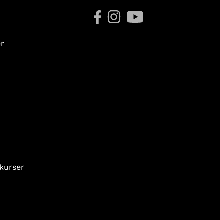
er
 kurser