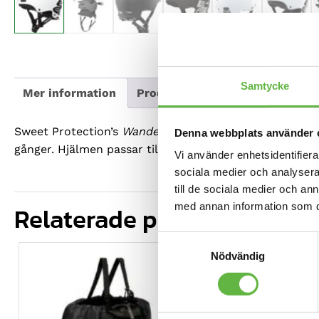
Samtycke
Mer information
Produktdata
Omdömen
Sweet Protection’s
Wanderer
är en pålitlig och hållba
Denna webbplats använder 
gånger. Hjälmen passar till de flesta aktiviteter och sv
Vi använder enhetsidentifierar
sociala medier och analysera 
till de sociala medier och a
med annan information som du 
Relaterade produkter
Samtyckesval
REA!
Nödvändig