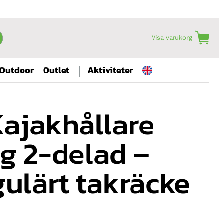
Visa varukorg
Outdoor
Outlet
Aktiviteter
Kajakhållare
g 2-delad –
ulärt takräcke