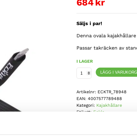
684
kr
Säljs i par!
Denna ovala kajakhållare 
Passar takräcken av stand
I LAGER
Eckla,
LÄGG I VARUKOR
Kajakhållare
oval
Artikelnr:
ECKTR_78948
hög
EAN:
4007577789488
2-
Kategori:
Kajakhållare
delad
Etikett:
Eckla
-
Varumärke:
Orka Paddles
rektangulärt
takräcke