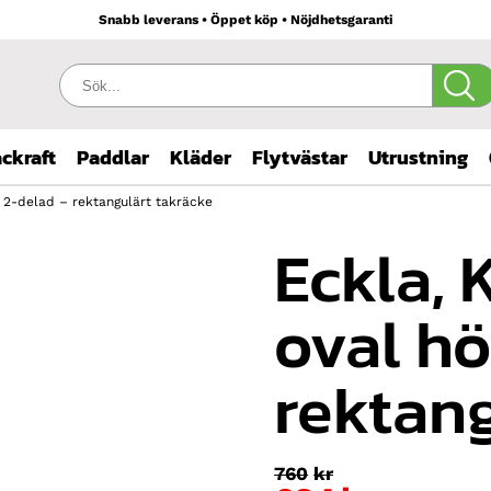
Snabb leverans • Öppet köp • Nöjdhetsgaranti
Sök:
ckraft
Paddlar
Kläder
Flytvästar
Utrustning
g 2-delad – rektangulärt takräcke
Eckla, 
oval hö
rektang
760
kr