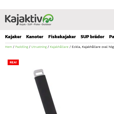
Kajaker
Kanoter
Fiskekajaker
SUP brädor
Pa
Hem
/
Paddling
/
Utrustning
/
Kajakhållare
/ Eckla, Kajakhållare oval hö
REA!
REA!