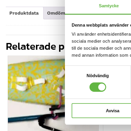
Samtycke
Produktdata
Omdömen
Mer information
Denna webbplats använder 
Vi använder enhetsidentifierar
Relaterade produkter
sociala medier och analysera 
till de sociala medier och a
med annan information som du 
REA!
Samtyckesval
Nödvändig
Avvisa