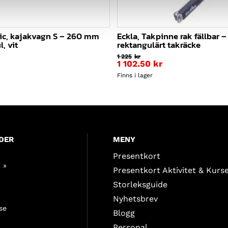
tic, kajakvagn S – 260 mm
Eckla, Takpinne rak fällbar –
, vit
rektangulärt takräcke
1 225
kr
1 102.50
kr
Finns i lager
DER
MENY
Presentkort
 »
Presentkort Aktivitet & Kurs
Storleksguide
Nyhetsbrev
se
Blogg
Personal