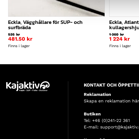
Eckla, Vägghållare för SUP- och
Eckla, Atlan
surfbräda
kullagershjul
535
kr
1 360
kr
481.50
kr
1 224
kr
Finns i lager
Finns i lager
KONTAKT OCH ÖPPETTI
Reklamation
Skapa en reklamation här
Butiken
Tel:
+46 (0)241-22 361
E-mail:
support@kajaktiv.