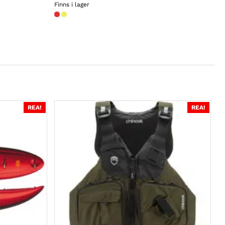
1
Finns i lager
390kr
till
1
770kr
REA!
REA!