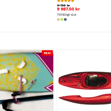
11 750
kr
Betygsatt
9 987.50
kr
5.00
av 5
Tillfälligt slut
REA!