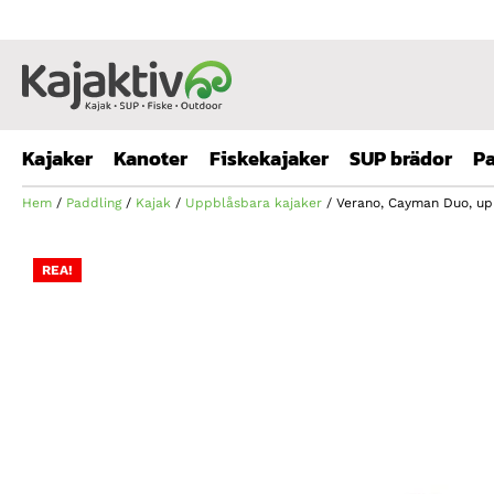
Kajaker
Kanoter
Fiskekajaker
SUP brädor
Pa
Hem
/
Paddling
/
Kajak
/
Uppblåsbara kajaker
/ Verano, Cayman Duo, u
REA!