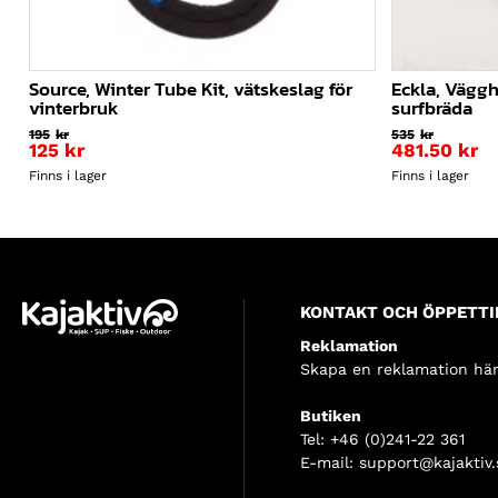
Source, Winter Tube Kit, vätskeslag för
Eckla, Väggh
vinterbruk
surfbräda
195
kr
535
kr
Det
125
kr
481.50
kr
ursprungliga
Det
Finns i lager
Finns i lager
priset
nuvarande
var:
priset
195kr.
är:
125kr.
KONTAKT OCH ÖPPETTI
Reklamation
Skapa en reklamation här
Butiken
Tel:
+46 (0)241-22 361
E-mail:
support@kajaktiv.