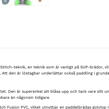
komplett
paket
mängd
titch-teknik, en teknik som är vanligt på SUP-brädor, vil
. Att den är löstagbar underlättar också paddling i grunda
et. Den är superenkel att blåsa upp och tack vare sitt u
bbare än någonsin tidigare.
tch Fusion PVC, vilket utnyttjar en paddelbrädas golvtyp me