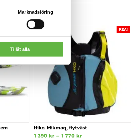
Marknadsföring
REA!
REA!
Tillåt alla
ndem
Hiko, Mikmaq, flytväst
Prisintervall:
1 390
kr
–
1 770
kr