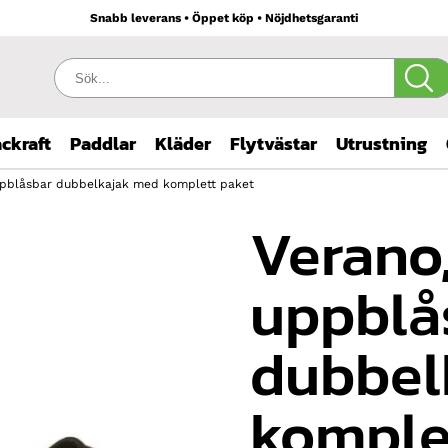
Snabb leverans • Öppet köp • Nöjdhetsgaranti
Sök:
ckraft
Paddlar
Kläder
Flytvästar
Utrustning
ppblåsbar dubbelkajak med komplett paket
Verano
uppblå
dubbel
komple