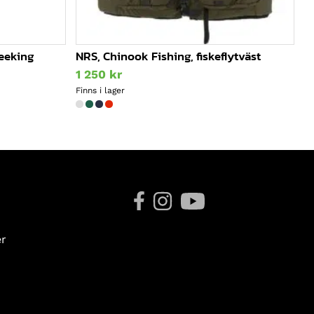
reeking
NRS, Chinook Fishing, fiskeflytväst
1 250
kr
Finns i lager
er