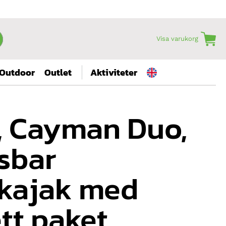
Visa varukorg
Outdoor
Outlet
Aktiviteter
, Cayman Duo,
sbar
kajak med
tt paket