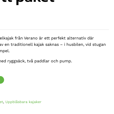
liga
kajak från Verano är ett perfekt alternativ där
 av en traditionell kajak saknas – i husbilen, vid stugan
empel.
med ryggsäck, två paddlar och pump.
G
et
,
Uppblåsbara kajaker