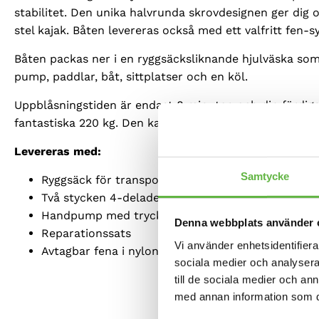
stabilitet. Den unika halvrunda skrovdesignen ger dig 
stel kajak. Båten levereras också med ett valfritt fen-
Båten packas ner i en ryggsäcksliknande hjulväska som
pump, paddlar, båt, sittplatser och en köl.
Uppblåsningstiden är endast 8 minuter, och din färdig
fantastiska 220 kg. Den kan enkelt förvaras i husvagne
Levereras med:
Samtycke
Ryggsäck för transport och förvaring
Två stycken 4-delade paddlar
Handpump med tryckmätare
Denna webbplats använder 
Reparationssats
Vi använder enhetsidentifierar
Avtagbar fena i nylon
sociala medier och analysera 
till de sociala medier och a
med annan information som du 