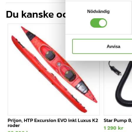
Samtyckesval
Du kanske också gillar …
Nödvändig
Avvisa
Prijon, HTP Excursion EVO inkl Luxus K2
Star Pump 8,
roder
1 290
kr