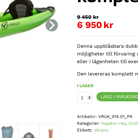
Det
9 450
kr
ursprung
6 950
kr
Det
priset
nuvarande
var:
Denna uppblåsbara dubbel
priset
9
möjligheter till förvaring
är:
450kr.
eller i lägenheten till ex
6
Den levereras komplett 
950kr.
I LAGER
Verano,
LÄGG I VARUKOR
Cayman
Duo,
Artikelnr:
VRUK_014.01_PK
uppblåsbar
Kategorier:
Kajaker-rea
,
Outl
dubbelkajak
Etikett:
Verano
med