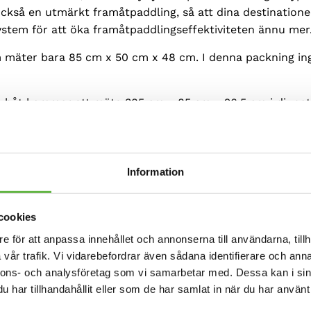
också en utmärkt framåtpaddling, så att dina destinatione
system för att öka framåtpaddlingseffektiviteten ännu mer
 mäter bara 85 cm x 50 cm x 48 cm. I denna packning ingå
a båt kommer att mäta 385 cm x 85 cm x 26,5 cm i djupet
n, husbilen eller till och med i bagageutrymmet på bilen. 
Information
cookies
e för att anpassa innehållet och annonserna till användarna, tillh
vår trafik. Vi vidarebefordrar även sådana identifierare och anna
nnons- och analysföretag som vi samarbetar med. Dessa kan i sin
har tillhandahållit eller som de har samlat in när du har använt 