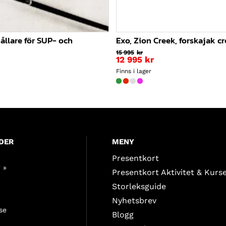
ållare för SUP- och
Exo, Zion Creek, forskajak c
15 995
kr
Det
12 995
kr
ursprungliga
Det
Finns i lager
priset
nuvarande
var:
priset
15
är:
995kr.
12
995kr.
DER
MENY
Presentkort
 »
Presentkort Aktivitet & Kurs
Storleksguide
Nyhetsbrev
se
Blogg