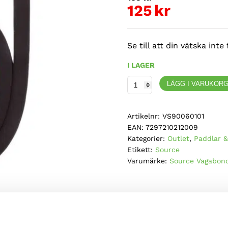
ursprungl
125
kr
Det
priset
nuvarande
var:
Se till att din vätska int
priset
195kr.
I LAGER
är:
Source,
125kr.
LÄGG I VARUKOR
Winter
Tube
Artikelnr:
VS90060101
Kit,
EAN:
7297210212009
vätskeslag
Kategorier:
Outlet
,
Paddlar &
för
Etikett:
Source
vinterbruk
Varumärke:
Source Vagabon
mängd