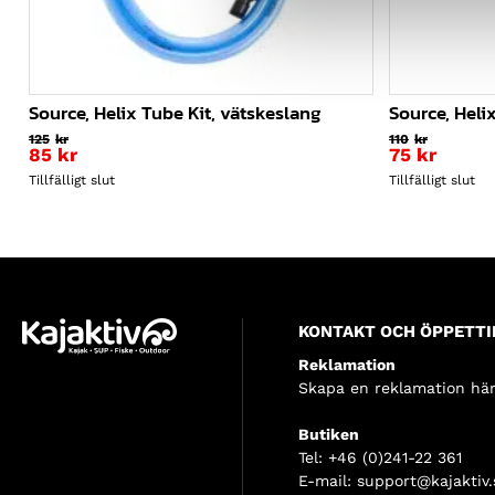
Source, Helix Tube Kit, vätskeslang
Source, Helix
125
kr
110
kr
Det
Det
85
kr
75
kr
ursprungliga
Det
ursprungli
Det
Tillfälligt slut
Tillfälligt slut
priset
nuvarande
priset
nuvarande
var:
priset
var:
priset
125kr.
är:
110kr.
är:
85kr.
75kr.
KONTAKT OCH ÖPPETTI
Reklamation
Skapa en reklamation här
Butiken
Tel:
+46 (0)241-22 361
E-mail:
support@kajaktiv.