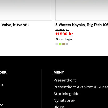
 Valve, bitventil
3 Waters Kayaks, Big Fish 105
14 590
kr
Det
11 590
kr
ga
ursprungliga
Det
Finns i lager
priset
nuvarande
var:
priset
14
är:
590kr.
11
590kr.
DER
MENY
Presentkort
 »
Presentkort Aktivitet & Kurs
Storleksguide
Nyhetsbrev
se
Blogg