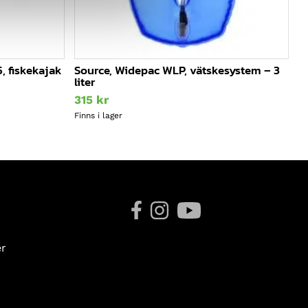
, fiskekajak
Source, Widepac WLP, vätskesystem – 3
liter
315
kr
Finns i lager
er