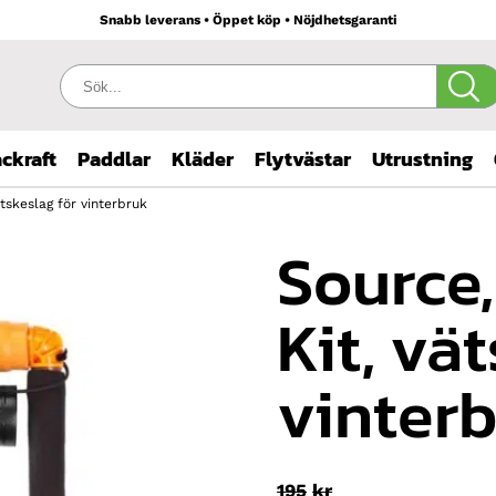
Snabb leverans • Öppet köp • Nöjdhetsgaranti
Sök:
ckraft
Paddlar
Kläder
Flytvästar
Utrustning
tskeslag för vinterbruk
Source,
Kit, vä
vinter
Det
195
kr