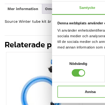
Samtycke
Mer information
Omdömen
Produktdata
Source Winter tube kit är en slang och ventil som är a
Denna webbplats använder 
Vi använder enhetsidentifierar
sociala medier och analysera 
Relaterade produkter
till de sociala medier och a
med annan information som du 
REA!
Samtyckesval
Nödvändig
Avvisa