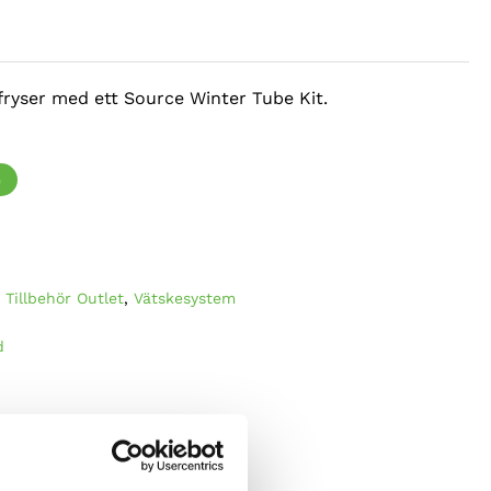
iga
e fryser med ett Source Winter Tube Kit.
G
 Tillbehör Outlet
,
Vätskesystem
d