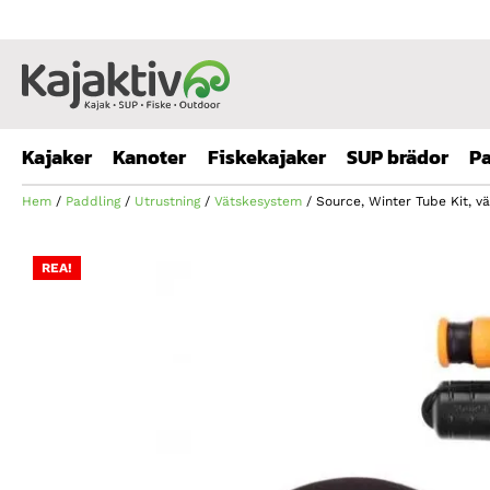
Kajaker
Kanoter
Fiskekajaker
SUP brädor
Pa
Hem
/
Paddling
/
Utrustning
/
Vätskesystem
/ Source, Winter Tube Kit, vä
REA!