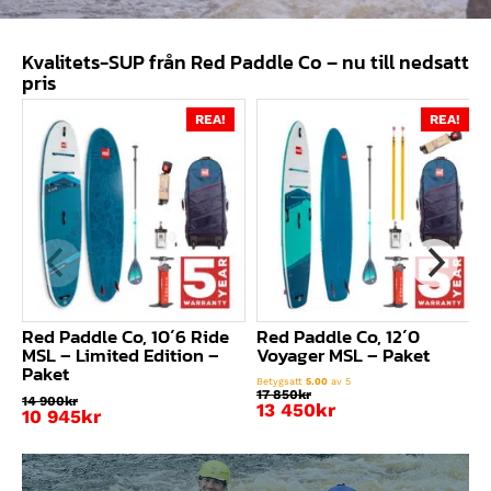
Kvalitets-SUP från Red Paddle Co – nu till nedsatt
pris
REA!
REA!
Red Paddle Co, 10´6 Ride
Red Paddle Co, 12´0
MSL – Limited Edition –
Voyager MSL – Paket
Paket
Betygsatt
5.00
av 5
17 850
kr
14 900
kr
Det
13 450
kr
Det
10 945
kr
ursprungliga
Det
ursprungliga
Det
priset
nuvarande
priset
nuvarande
var:
priset
var:
priset
17
är:
14
är: