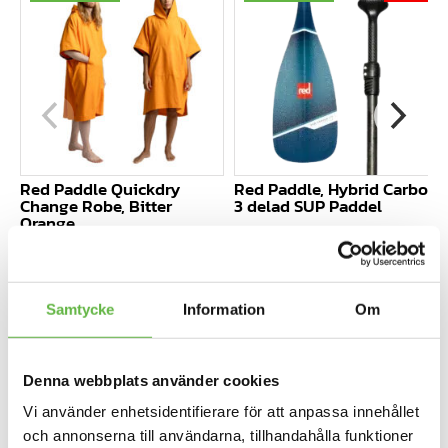
450kr.
Red Paddle Quickdry
Red Paddle, Hybrid Carbon
Change Robe, Bitter
3 delad SUP Paddel
Orange
2 795
kr
Det
2 495
kr
545
kr
ursprungliga
Det
priset
nuvarande
Hiko torrdräkter – europeisk kvalitet skapad av
var:
priset
Samtycke
Information
Om
2
är:
paddlare, för paddlare.
795kr.
2
495kr.
REA!
REA!
Denna webbplats använder cookies
Vi använder enhetsidentifierare för att anpassa innehållet
och annonserna till användarna, tillhandahålla funktioner