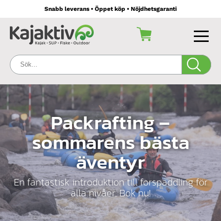
Snabb leverans • Öppet köp • Nöjdhetsgaranti
Sök:
Packrafting –
sommarens bästa
äventyr
En fantastisk introduktion till forspaddling för
alla nivåer. Bok nu!