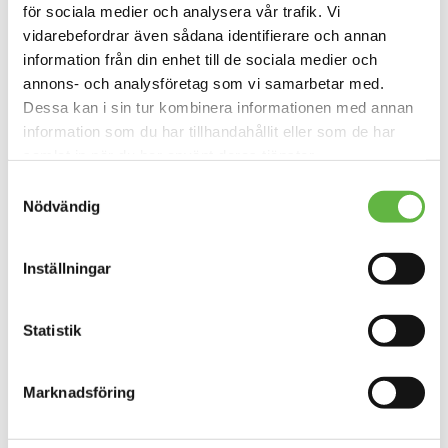
för sociala medier och analysera vår trafik. Vi
vidarebefordrar även sådana identifierare och annan
information från din enhet till de sociala medier och
annons- och analysföretag som vi samarbetar med.
Hiko, Odin Air4.X, torrdräkt
Hiko, Valkyrie Air4.X,
Dessa kan i sin tur kombinera informationen med annan
– Inferno
paddeldräkt
information som du har tillhandahållit eller som de har
Prisinte
7 250
kr
–
8 660
kr
12 730
kr
samlat in när du har använt deras tjänster.
11 775.25
kr
7
250kr
Samtyckesval
till
Nödvändig
8
660kr
Inställningar
Förboka din forskajak redan nu.
Statistik
Marknadsföring