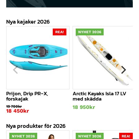
Nya kajaker 2026
REA!
NYHET 2026
Prijon, Drip PR-X,
Arctic Kayaks Isla 17 LV
forskajak
med skädda
18 950
kr
19 700
kr
Det
18 450
kr
ursprungliga
Det
priset
nuvarande
Nya produkter för 2026
var:
priset
19
är:
700kr.
18
NYHET 2026
NYHET 2026
REA!