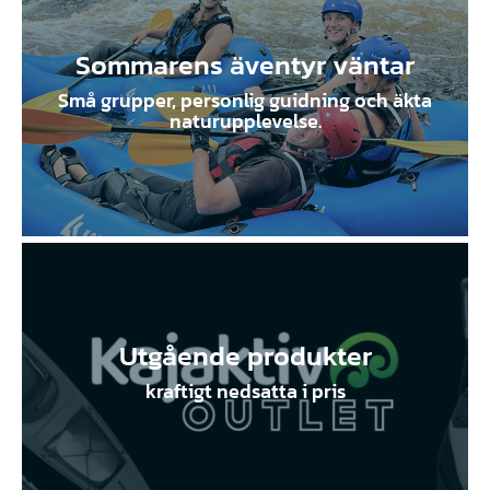
850kr.
13
900kr.
10
450kr.
945kr.
Sommarens äventyr väntar
Små grupper, personlig guidning och äkta
naturupplevelse.
Utgående produkter
kraftigt nedsatta i pris