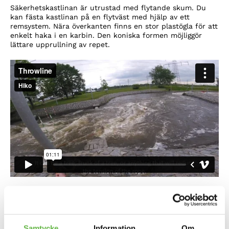
Säkerhetskastlinan är utrustad med flytande skum. Du
kan fästa kastlinan på en flytväst med hjälp av ett
remsystem. Nära överkanten finns en stor plastögla för att
enkelt haka i en karbin. Den koniska formen möjliggör
lättare upprullning av repet.
SLUT I LAGER
Artikelnr:
HKTB_77300
EAN:
8591692020657
Kategorier:
Kastlinor, cow tails m.m.
,
Säkerhet
Samtycke
Information
Om