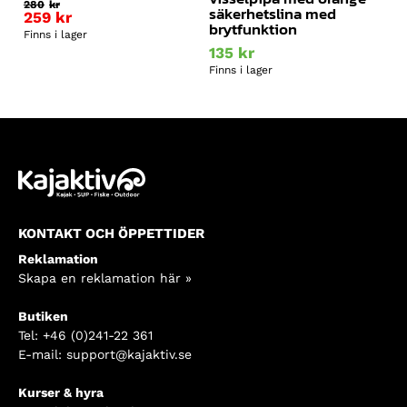
280
kr
säkerhetslina med
259
kr
brytfunktion
Finns i lager
135
kr
Finns i lager
KONTAKT OCH ÖPPETTIDER
Reklamation
Skapa en reklamation här »
Butiken
Tel:
+46 (0)241-22 361
E-mail:
support@kajaktiv.se
Kurser & hyra