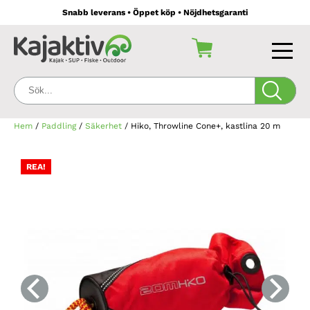
Snabb leverans • Öppet köp • Nöjdhetsgaranti
Sök:
Hem
/
Paddling
/
Säkerhet
/ Hiko, Throwline Cone+, kastlina 20 m
REA!
REA!