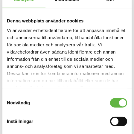
Etikett:
Hiko
Denna webbplats använder cookies
Produktdata
Vi använder enhetsidentifierare för att anpassa innehållet
och annonserna till användarna, tillhandahålla funktioner
Omdömen
för sociala medier och analysera vår trafik. Vi
Mer information
vidarebefordrar även sådana identifierare och annan
information från din enhet till de sociala medier och
Längd
annons- och analysföretag som vi samarbetar med.
20 meter
Dessa kan i sin tur kombinera informationen med annan
information som du har tillhandahållit eller som de har
samlat in när du har använt deras tjänster.
Relaterade produkter
Samtyckesval
Nödvändig
REA!
Inställningar