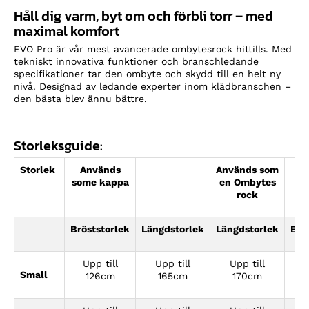
Håll dig varm, byt om och förbli torr – med
maximal komfort
EVO Pro är vår mest avancerade ombytesrock hittills. Med
tekniskt innovativa funktioner och branschledande
specifikationer tar den ombyte och skydd till en helt ny
nivå. Designad av ledande experter inom klädbranschen –
den bästa blev ännu bättre.
Storleksguide:
Storlek
Används
Används som
some kappa
en Ombytes
rock
Bröststorlek
Längdstorlek
Längdstorlek
Brö
Upp till
Upp till
Upp till
Small
U
126cm
165cm
170cm