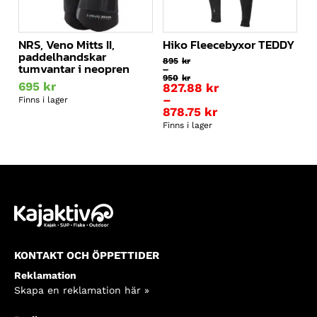
NRS, Veno Mitts II,
Hiko Fleecebyxor TEDDY
paddelhandskar
895
kr
tumvantar i neopren
–
950
kr
695
kr
Prisintervall:
827.88
kr
895kr
–
Finns i lager
till
878.75
kr
950kr
Prisintervall:
Finns i lager
827.88kr
till
878.75kr
KONTAKT OCH ÖPPETTIDER
Reklamation
Skapa en reklamation här »