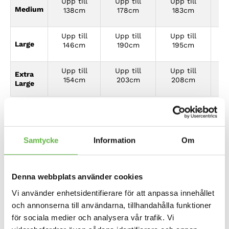
Upp till
Upp till
Upp till
U
Medium
138cm
178cm
183cm
Upp till
Upp till
Upp till
U
Large
146cm
190cm
195cm
Upp till
Upp till
Upp till
U
Extra
154cm
203cm
208cm
Large
Hållbarhet är kärnan i allt vi gör.
Som en certifierad B Corp upprätthåller vi höga
Samtycke
Information
Om
standarder för social och miljömässig prestation,
transparens och ansvarstagande. För att minska avfall
tillverkar vi hållbara kläder som är designade för att hålla
länge och enkelt repareras. EVO Pro Change Robe är
Denna webbplats använder cookies
tillverkad i 100 % återvunna premiumtyger med en giftfri,
PFC-fri DWR-beläggning för att minimera miljöpåverkan.
Vi använder enhetsidentifierare för att anpassa innehållet
och annonserna till användarna, tillhandahålla funktioner
Detaljer
för sociala medier och analysera vår trafik. Vi
15k vattentät: Yttertyget är högklassigt och håller dig