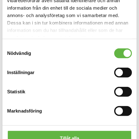
vidarebefordrar även sådana identifierare och annan
helt torr, oavsett väder.
8k andningsförmåga: Marknadens bästa
information från din enhet till de sociala medier och
andningsförmåga säkerställer maximal komfort.
annons- och analysföretag som vi samarbetar med.
Värme: Mjuk och fukttransporterande Sherpa-fleece
Dessa kan i sin tur kombinera informationen med annan
som håller värmen inne.
Förbättrad design: Justerbar huva, nedvikbara
information som du har tillhandahållit eller som de har
ärmslut, sidopaneler med stretch, ventilerad fåll och
samlat in när du har använt deras tjänster.
fleecefodrad dragkedjesskydd.
Skräddarsydd passform: Lättviktsdesign med mindre
Samtyckesval
volym för smidig användning och en elegantare look.
Nödvändig
Stilren design: Kvalitet i varje detalj med ett modernt
utseende som passar överallt.
Praktiska fickor: Vattentät bröstficka, fleecefodrade
Inställningar
handvärmarfickor samt inre fack för vattenflaska
eller ombyteskläder.
Portabel: Kan enkelt packas ihop i en
kompressionspåse (säljs separat).
Statistik
Miljövänlig: Tillverkad av 100 % återvunna material
med PFC-fri DWR (Durable Water Repellent).
Förbättrad styling: Ny ryggpanel för bättre passform
Marknadsföring
och mer skräddarsytt utseende.
Tvåvägs YKK-dragkedja: Lättgreppade dragkläppar för
snabb och effektiv användning.
Handfickor: Fleecefodrade externa handvärmarfickor
med magnetiska stängningar.
Tillåt alla