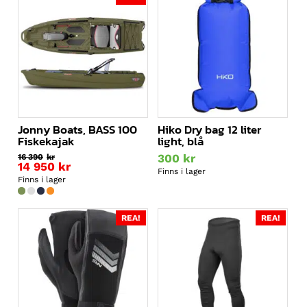
Jonny Boats, BASS 100
Hiko Dry bag 12 liter
Fiskekajak
light, blå
300
kr
16 390
kr
Det
14 950
kr
Finns i lager
ursprungliga
Det
Finns i lager
priset
nuvarande
var:
priset
16
är:
REA!
REA!
390kr.
14
950kr.