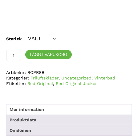
Storlek
Red
LÄGG I VARUKORG
Original
Co,
Pro
Artikelnr:
ROPRSB
Change
Kategorier:
Friluftskläder
,
Uncategorized
,
Vinterbad
Robe
Etiketter:
Red Original
,
Red Original Jackor
Alter
EVO
långärmad
Stealth
Black
Mer information
mängd
Produktdata
Omdömen