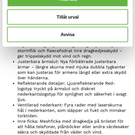
Justerbar huva: Justerbar, heltäckande huva med
fleecefodrad dragkedjesskydd för komfort – och
topp som kan vikas upp eller ner för förbättrat
Tillåt urval
väderskydd.
Djupfodrad insida: Premiumkonstruktion i helt
återvunna material, fodrad med supermjuk,
Avvisa
fukttransporterande Sherpa-fleece för värme och
komfort.
Skyddad dragkedja: Fullängdsdragkedja med yttre
stormflik och fleecefodrat inre dragkedjesskydd –
ger trippelskydd mot vind och regn.
Justerbara ärmslut: Nya förbättrade justerbara
ärmar – längre skurna med mjuka dubbla tygkanter
som kan justeras för armens längd eller extra skydd
över händerna.
Reflekterande detaljer: Ljusreflekterande Red-
logotyp tryckt på ärmslut och diskret
nederkantslogotyp för synlighet och säkerhet i svagt
ljus.
Ventilerad nederkant: Fyra rader med laserskurna
hål i nederkanten, som släpper ut fukt och minskar
torktiden.
Inre ficka: Meshficka med dragkedja på bröstet för
att hålla telefoner, plånböcker eller andra värdesaker
säkra och skyddade från väder och vind.