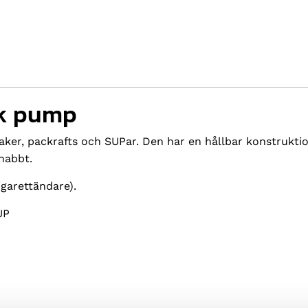
sk pump
aker, packrafts och SUPar. Den har en hållbar konstrukti
nabbt.
igarettändare).
UP