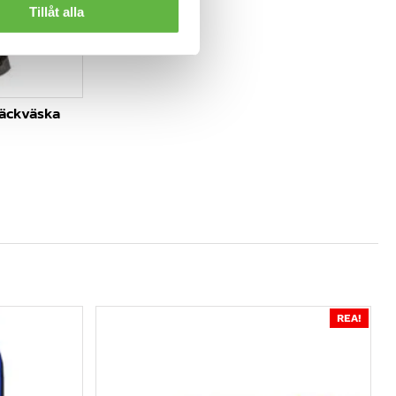
Tillåt alla
däckväska
REA!