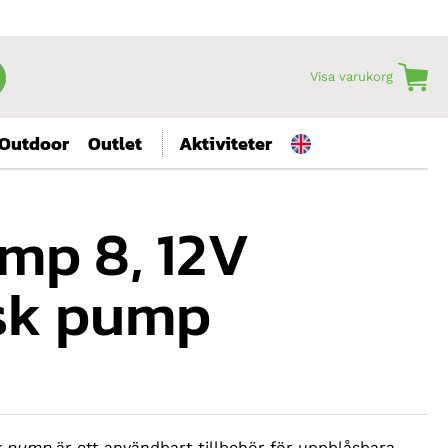
Visa varukorg
Outdoor
Outlet
Aktiviteter
mp 8, 12V
isk pump
sk pump
är ett användbart tillbehör för uppblåsbara