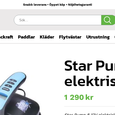
Snabb leverans • Öppet köp • Nöjdhetsgaranti
Sök:
ckraft
Paddlar
Kläder
Flytvästar
Utrustning
Star Pu
elektr
1 290
kr
Star Pump 8 12V elektri