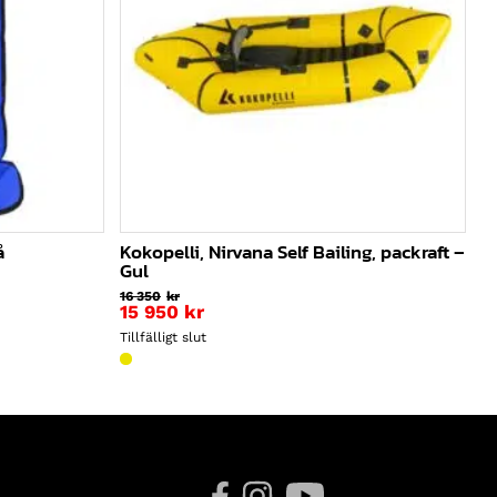
å
Kokopelli, Nirvana Self Bailing, packraft –
Gul
16 350
kr
Det
15 950
kr
ursprungliga
Det
Tillfälligt slut
priset
nuvarande
var:
priset
16
är:
350kr.
15
950kr.