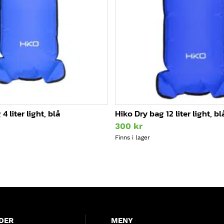
4 liter light, blå
Hiko Dry bag 12 liter light, bl
300
kr
Finns i lager
DER
MENY