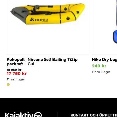
Kokopelli, Nirvana Self Bailing TiZip,
Hiko Dry bag 
packraft – Gul
240
kr
18 050
kr
Finns i lager
Det
17 750
kr
ursprungliga
Det
Finns i lager
priset
nuvarande
var:
priset
18
är:
050kr.
17
750kr.
KONTAKT OCH ÖPPETTI