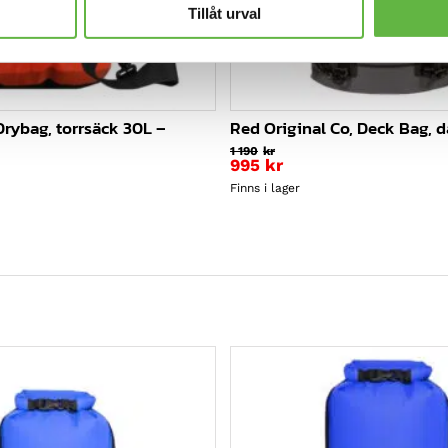
Tillåt urval
Drybag, torrsäck 30L –
Red Original Co, Deck Bag, 
1 190
kr
Det
995
kr
ursprungliga
Det
Finns i lager
priset
nuvarande
var:
priset
1
är:
190kr.
995kr.