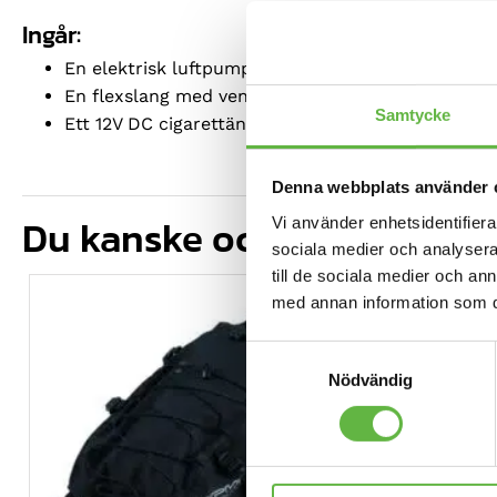
Ingår:
En elektrisk luftpump med ovanstående utrustni
En flexslang med ventiladapter
Samtycke
Ett 12V DC cigarettändaruttag för bil
Denna webbplats använder 
Du kanske också gillar …
Vi använder enhetsidentifierar
sociala medier och analysera 
till de sociala medier och a
REA!
med annan information som du 
Samtyckesval
Nödvändig