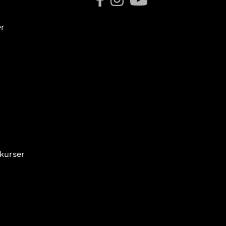
er
 kurser