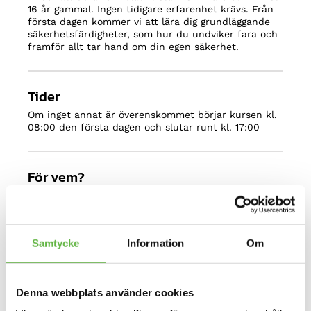
16 år gammal. Ingen tidigare erfarenhet krävs. Från
första dagen kommer vi att lära dig grundläggande
säkerhetsfärdigheter, som hur du undviker fara och
framför allt tar hand om din egen säkerhet.
Tider
Om inget annat är överenskommet börjar kursen kl.
08:00 den första dagen och slutar runt kl. 17:00
För vem?
Den här kursen är avsedd för alla som kan hamna i
strömmande vatten, vare sig de är forsäventyrare,
forsränningsguide, fiskare som fiskar i rinnande
vatten, hydrologer, militärpersonal, polis eller
Samtycke
Information
Om
räddningspersonal.
Varför Kajaktiv?
Denna webbplats använder cookies